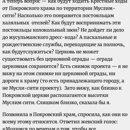
А теперь вопрос — как будут ходить Крестные ходы
от Покровского храма по территории Муслим-
сити? Насколько это понравится постояльцам
халяльных отелей? Как будут воспринимать эти
постояльцы колокольный звон? Не дойдет ли дело
до мусульманского дресс-кода? А пасхальные и
рождественские службы, переходящие за полночь,
как будутслужиться? Церковь не может
существовать без церковной ограды — ограда
церковная сохранится? Есть снимок проекта — я не
вижу на этом снимке ни церковной ограды, ни
дороги к храму (то есть принадлежащего городу, а
не Мусли-сити проекту). Зато вижу, как близко к
Покровской церкви располагаются высотки
Муслим сити. Слишком близко, сказала бы я.
Позвонила в Покровский храм, спросила, как они ко
всему этому относятся. Ответил женский голос:
«Молимся по вечерам о том, чтобы все