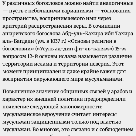
У различных богословов можно найти аналогичные
— пусть с небольшими вариациями — толкования
пространства, воспринимаемого ими через
критерий распространения веры. В сочинении
ашаритского богослова Абд-уль-Кахира ибн Тахира
аль-Багдади (ум. в 1037 г.) «Основы религии в
богословии» («Усуль ад-дин фи-ль-калям») 15-м
вопросом 12-й основы ислама называется различие
территории ислама и территории неверия. Этот
момент принципиален и даже крайне важен для
восприятия окружающего мира мусульманами.
Повышенное значение общинных связей у арабов и
характер их внешней политики предопределили
появление следующей закономерности:
мусульманское вероучение считает интересы
мусульман защищенными только под властью
мусульман. Во многом, это связано и с соблюдением