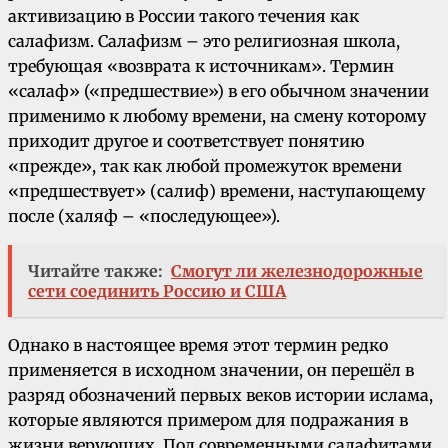
активизацию в России такого течения как
салафизм. Салафизм – это религиозная школа,
требующая «возврата к источникам». Термин
«салаф» («предшествие») в его обычном значении
применимо к любому времени, на смену которому
приходит другое и соответствует понятию
«прежде», так как любой промежуток времени
«предшествует» (салиф) времени, наступающему
после (халяф – «последующее»).
Читайте также:
Смогут ли железнодорожные
сети соединить Россию и США
Однако в настоящее время этот термин редко
применяется в исходном значении, он перешёл в
разряд обозначений первых веков истории ислама,
которые являются примером для подражания в
жизни верующих. Под современными салафитами