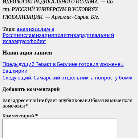
ИДЕОЛОГИИ РАДИКАЛЬНОГО ИСЛАМА. — Сб.
ст. РУССКИЙ УНИВЕРСУМ В УСЛОВИЯХ
ГЛОБАЛИЗАЦИИ. — Арзамас-Саров. Б/г.
Tags:
анализ
ислам в
России
исламизация
политика
радикальный
ислам
русофобия
Навигация записи
Предыдущий
Теракт в Берлине готовил уроженец
Башкирии
Следующий:
Самарский отшельник, а попросту бомж
Добавить комментарий
Ваш адрес email не будет опубликован.
Обязательные поля
помечены
*
Комментарий
*