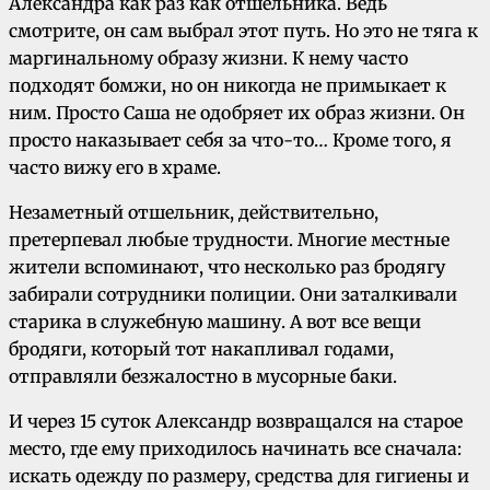
Александра как раз как отшельника. Ведь
смотрите, он сам выбрал этот путь. Но это не тяга к
маргинальному образу жизни. К нему часто
подходят бомжи, но он никогда не примыкает к
ним. Просто Саша не одобряет их образ жизни. Он
просто наказывает себя за что-то… Кроме того, я
часто вижу его в храме.
Незаметный отшельник, действительно,
претерпевал любые трудности. Многие местные
жители вспоминают, что несколько раз бродягу
забирали сотрудники полиции. Они заталкивали
старика в служебную машину. А вот все вещи
бродяги, который тот накапливал годами,
отправляли безжалостно в мусорные баки.
И через 15 суток Александр возвращался на старое
место, где ему приходилось начинать все сначала:
искать одежду по размеру, средства для гигиены и