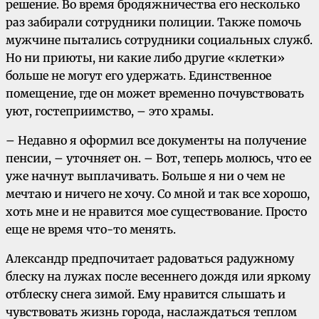
решение. Во время бродяжничества его несколько
раз забирали сотрудники полиции. Также помочь
мужчине пытались сотрудники социальных служб.
Но ни приюты, ни какие либо другие «клетки»
больше не могут его удержать. Единственное
помещение, где он может временно почувствовать
уют, гостеприимство, – это храмы.
– Недавно я оформил все документы на получение
пенсии, – уточняет он. – Вот, теперь молюсь, что ее
уже начнут выплачивать. Больше я ни о чем не
мечтаю и ничего не хочу. Со мной и так все хорошо,
хоть мне и не нравится мое существование. Просто
еще не время что-то менять.
Александр предпочитает радоваться радужному
блеску на лужах после весеннего дождя или яркому
отблеску снега зимой. Ему нравится слышать и
чувствовать жизнь города, наслаждаться теплом