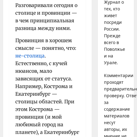
Журнал о
Разговаривали сегодня о
тех, кто
столице и провинции —
живет
в чем принципиальная
посреди
разница между ними.
России.
Прежде
Провинция в хорошем
всего в
смысле — понятно, что:
Поволжье
не-столица
.
и на
Урале.
Естественно, с кучей
нюансов, мало
Комментарии
зависящих от статуса.
проходят
Например, Кострома и
предваритель
Екатеринбург —
проверку. Отве
столицы областей. При
за
этом Кострома —
содержание
материалов
провинция (и мой
несут
любимый город на
авторы, их
планете), а Екатеринбург
мнение не