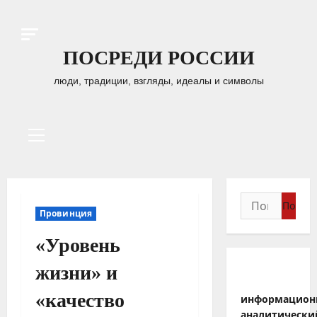
Перейти
к
содержимому
ПОСРЕДИ РОССИИ
люди, традиции, взгляды, идеалы и символы
Основное
меню
Найти:
Провинция
«Уровень
жизни» и
«качество
информацион
аналитически