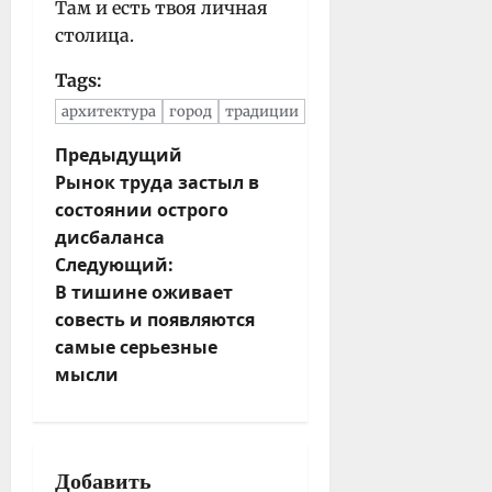
Там и есть твоя личная
столица.
Tags:
архитектура
город
традиции
Н
Предыдущий
Рынок труда застыл в
а
состоянии острого
в
дисбаланса
и
Следующий:
г
В тишине оживает
а
совесть и появляются
ц
самые серьезные
и
мысли
я
з
а
п
Добавить