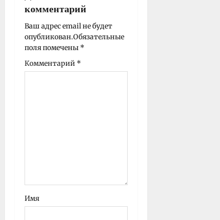
и
комментарий
с
Ваш адрес email не будет
и
опубликован.
Обязательные
поля помечены
*
Комментарий
*
Имя