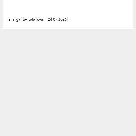
Малоизвестные заводы Южного Урала
(Челябинская область)
margarita-rudakova
24.07.2026