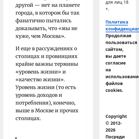
для лиц 18
другой — нет на планете
+.
города, в котором бы так
фанатично пытались
Политика
доказывать, что «мы не
конфиденциа
Продолжая
хуже, чем Москва».
пользоваться
И еще в рассуждениях о
сайтом,
столицах и провинциях
вы даете
согласие
крайне важны термины
на
«уровень жизни» и
использовани
«качество жизни».
файлов
Уровень жизни (то есть
cookies.
уровень доходов и
потребления), конечно,
выше в Москве и прочих
Copyright
столицах.
© 2012-
2026
Посреди