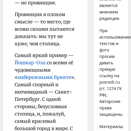
— не провинция.
является
мнением
Провинция в плохом
редакции.
смысле — то место, где
всеми силами пытаются
При
доказать: мы тут не
использовании
хуже, чем столица.
текстов и
фото
Самый яркий пример —
просим
Йошкар-Ола
со всеми её
давать
прямую
чудовищными
ссылку на
«
набережными Брюгге
».
posredi.ru
Самый спорный и
(ст. 1274 ГК
неочевидный — Санкт-
РФ).
Петербург. С одной
Авторские
стороны, безусловная
права
столица, и, пожалуй,
защищены.
самый красивый
Материалы
большой город в мире. С