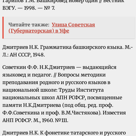
Гарипов Т.М. Башкировед номер один // Вестник
ВЭГУ. — 1998. — № 7.
Читайте также:
Улица Советская
(Губернаторская) в Уфе
Дмитриев Н.К. Грамматика башкирского языка. М.-
Л.: АН СССР, 1948.
Советкин Ф.Ф. Н.К.Дмитриев — выдающийся
языковед и педагог. // Вопросы методики
преподавания родного и русского языков в
национальной школе: Труды Института
национальных школ АПН РСФСР, посвященные
памяти Н.К.Дмитриева (под общ. ред. проф.
Ф.Ф.Советкина и проф. В.М.Чистякова). Известия
АНП РСФСР. М., 1960. №111.
Дмитриев Н.К. К фонетике татарского и русского