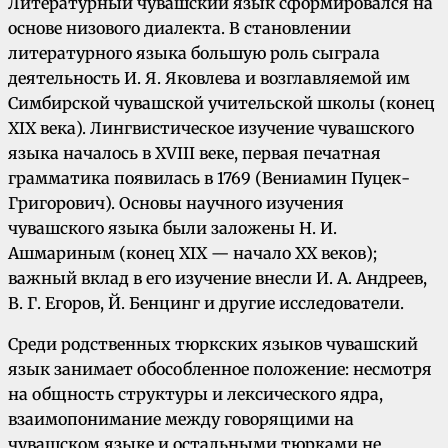
Литературный чувашский язык сформировался на
основе низового диалекта. В становлении
литературного языка большую роль сыграла
деятельность И. Я. Яковлева и возглавляемой им
Симбирской чувашской учительской школы (конец
XIX века). Лингвистическое изучение чувашского
языка началось в XVIII веке, первая печатная
грамматика появилась в 1769 (Вениамин Пуцек-
Григорович). Основы научного изучения
чувашского языка были заложены Н. И.
Ашмариным (конец XIX — начало XX веков);
важный вклад в его изучение внесли И. А. Андреев,
В. Г. Егоров, Й. Бенцинг и другие исследователи.
Среди родственных тюркских языков чувашский
язык занимает обособленное положение: несмотря
на общность структуры и лексического ядра,
взаимопонимание между говорящими на
чувашском языке и остальными тюрками не