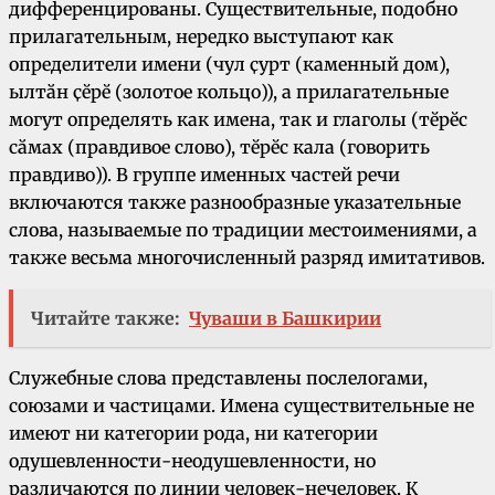
дифференцированы. Существительные, подобно
прилагательным, нередко выступают как
определители имени (чул ҫурт (каменный дом),
ылтӑн ҫӗрӗ (золотое кольцо)), а прилагательные
могут определять как имена, так и глаголы (тӗрӗс
сӑмах (правдивое слово), тӗрӗс кала (говорить
правдиво)). В группе именных частей речи
включаются также разнообразные указательные
слова, называемые по традиции местоимениями, а
также весьма многочисленный разряд имитативов.
Читайте также:
Чуваши в Башкирии
Служебные слова представлены послелогами,
союзами и частицами. Имена существительные не
имеют ни категории рода, ни категории
одушевленности-неодушевленности, но
различаются по линии человек-нечеловек. К