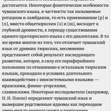
достигается. Некоторые фонетические особенности
чувашского языка, в частности так называемые
ротацизм и ламбдаизм, то есть произношение [р] и
[л], вместо общетюркских [з] и [ш], восходят к
глубокой древности, к периоду существования
единого пратюркского языка с его диалектами. В то
же время многое из того, что отличает чувашский
язык от древних тюркских, несомненно
представляет собой результат последующего
развития, которое, в силу его периферийного
положения по отношению к остальным тюркским
языкам, проходило в условиях длительного
взаимодействия с иносистемными языками —
иранскими, финно-угорскими,
славянскими. Некоторые исследователи (например,
Н. Н. Поппе) определяют чувашский язык и
вымершие родственные идиомы как переходное
звено между монгольскими и тюркскими.