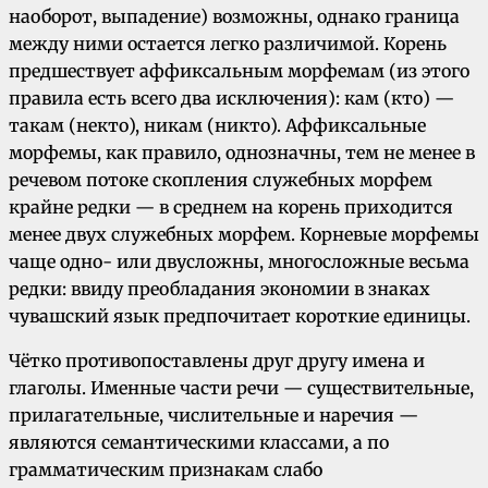
наоборот, выпадение) возможны, однако граница
между ними остается легко различимой. Корень
предшествует аффиксальным морфемам (из этого
правила есть всего два исключения): кам (кто) —
такам (некто), никам (никто). Аффиксальные
морфемы, как правило, однозначны, тем не менее в
речевом потоке скопления служебных морфем
крайне редки — в среднем на корень приходится
менее двух служебных морфем. Корневые морфемы
чаще одно- или двусложны, многосложные весьма
редки: ввиду преобладания экономии в знаках
чувашский язык предпочитает короткие единицы.
Чётко противопоставлены друг другу имена и
глаголы. Именные части речи — существительные,
прилагательные, числительные и наречия —
являются семантическими классами, а по
грамматическим признакам слабо