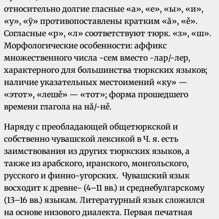
относительно долгие гласные «а», «е», «ы», «и»,
«у», «ÿ» противопоставлены кратким «ă», «ě».
Согласные «р», «л» соответствуют тюрк. «з», «ш».
Морфологические особенности: аффикс
множественного числа -сем вместо -лар/-лер,
характерного для большинства тюркских языков;
наличие указательных местоимений «ку» —
«этот», «лешě» — «тот»; форма прошедшего
времени глагола на нă/-нě.
Наряду с преобладающей общетюркской и
собственно чувашской лексикой в Ч. я. есть
заимствования из других тюркских языков, а
также из арабского, иранского, монгольского,
русского и финно-угорских. Чувашский язык
восходит к древне- (4–11 вв.) и среднебулгарскому
(13–16 вв.) языкам. Литературный язык сложился
на основе низового диалекта. Первая печатная