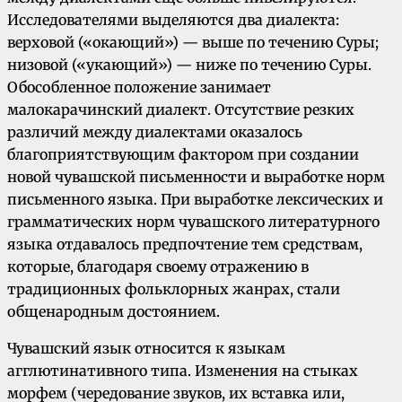
Исследователями выделяются два диалекта:
верховой («окающий») — выше по течению Суры;
низовой («укающий») — ниже по течению Суры.
Обособленное положение занимает
малокарачинский диалект. Отсутствие резких
различий между диалектами оказалось
благоприятствующим фактором при создании
новой чувашской письменности и выработке норм
письменного языка. При выработке лексических и
грамматических норм чувашского литературного
языка отдавалось предпочтение тем средствам,
которые, благодаря своему отражению в
традиционных фольклорных жанрах, стали
общенародным достоянием.
Чувашский язык относится к языкам
агглютинативного типа. Изменения на стыках
морфем (чередование звуков, их вставка или,