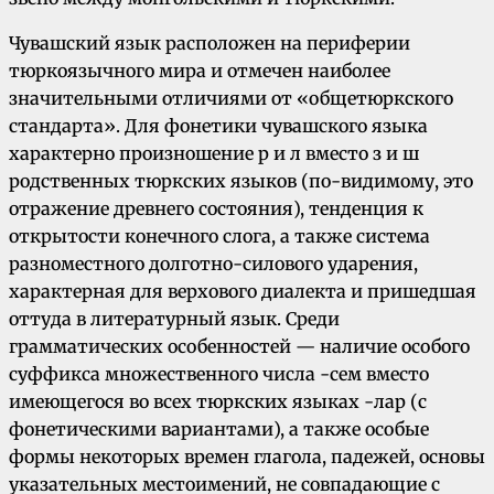
Чувашский язык расположен на периферии
тюркоязычного мира и отмечен наиболее
значительными отличиями от «общетюркского
стандарта». Для фонетики чувашского языка
характерно произношение р и л вместо з и ш
родственных тюркских языков (по-видимому, это
отражение древнего состояния), тенденция к
открытости конечного слога, а также система
разноместного долготно-силового ударения,
характерная для верхового диалекта и пришедшая
оттуда в литературный язык. Среди
грамматических особенностей — наличие особого
суффикса множественного числа -сем вместо
имеющегося во всех тюркских языках -лар (с
фонетическими вариантами), а также особые
формы некоторых времен глагола, падежей, основы
указательных местоимений, не совпадающие с