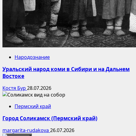
Народознание
Уральский народ коми в Сибири и на Дальнем
Востоке
Костя Бур
28.07.2026
Пермский край
Город Соликамск (Пермский край)
margarita-rudakova
26.07.2026