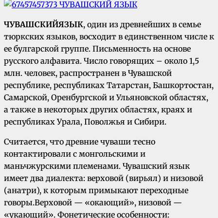
ЧУВАШСКИЙ
ЯЗЫК
, один из древнейших в семье
тюркских языков, восходит в единственном числе к
ее булгарской группе. Письменность на основе
русского алфавита. Число говорящих – около 1,5
млн. человек, распространен в Чувашской
республике, республиках Татарстан, Башкортостан,
Самарской, Оренбургской и Ульяновской областях,
а также в некоторых других областях, краях и
республиках Урала, Поволжья и Сибири.
Считается, что древние чуваши тесно
контактировали с монгольскими и
маньчжурскими племенами. Чувашский язык
имеет два диалекта: верховой (вирьял) и низовой
(анатри), к которым примыкают переходные
говоры.Верховой — «окающий», низовой —
«укающий». Фонетические особенности: