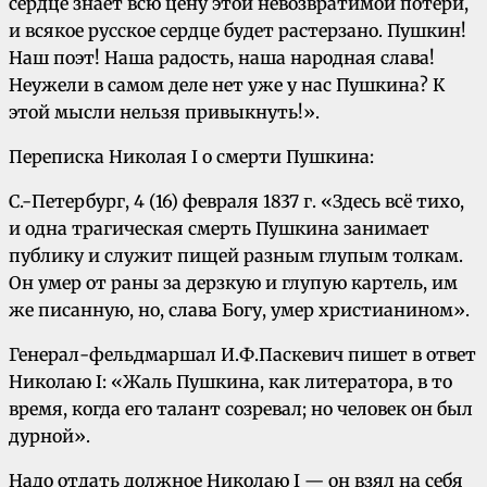
сердце знает всю цену этой невозвратимой потери,
и всякое русское сердце будет растерзано. Пушкин!
Наш поэт! Наша радость, наша народная слава!
Неужели в самом деле нет уже у нас Пушкина? К
этой мысли нельзя привыкнуть!».
Переписка Николая I о смерти Пушкина:
С.-Петербург, 4 (16) февраля 1837 г. «Здесь всё тихо,
и одна трагическая смерть Пушкина занимает
публику и служит пищей разным глупым толкам.
Он умер от раны за дерзкую и глупую картель, им
же писанную, но, слава Богу, умер христианином».
Генерал-фельдмаршал И.Ф.Паскевич пишет в ответ
Николаю I: «Жаль Пушкина, как литератора, в то
время, когда его талант созревал; но человек он был
дурной».
Надо отдать должное Николаю I — он взял на себя