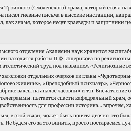
ием Троицкого (Смоленского) храма, который стоял 
н писал гневные письма в высокие инстанции, напра
л, как знамя, которое несут краеведы и защитники це
имского отделения Академии наук хранится масштабн
ении находятся работы П.Ф. Ищерикова по религиозн
й атеистический труд под названием «Религиозные в
у заголовки отдельных очерков из главы «Чудотворн
Попово жилище», «Преподобный психиатр», «Черносо
фабрике ваксы на аналое часовни» и т.п. Впечатление 
е телеграммы, пытается спасти кафедральный храм, о
двойственность для профессии историка… впрочем, х
в этой связи, может быть понята двояко: это была б
. Не будем его за это винить, просто постараемся лу