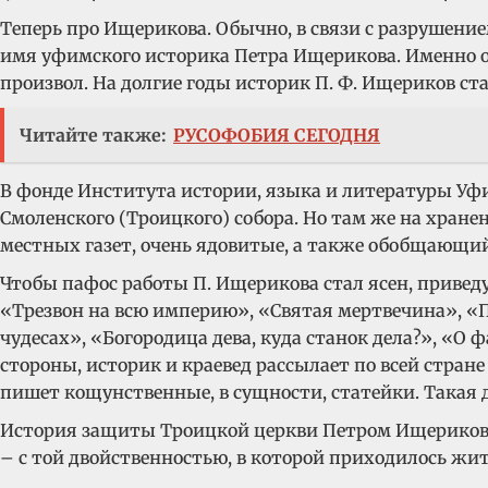
Теперь про Ищерикова. Обычно, в связи с разрушен
имя уфимского историка Петра Ищерикова. Именно о
произвол. На долгие годы историк П. Ф. Ищериков ста
Читайте также:
РУСОФОБИЯ СЕГОДНЯ
В фонде Института истории, языка и литературы Уф
Смоленского (Троицкого) собора. Но там же на хран
местных газет, очень ядовитые, а также обобщающи
Чтобы пафос работы П. Ищерикова стал ясен, привед
«Трезвон на всю империю», «Святая мертвечина», «
чудесах», «Богородица дева, куда станок дела?», «О 
стороны, историк и краевед рассылает по всей стран
пишет кощунственные, в сущности, статейки. Такая 
История защиты Троицкой церкви Петром Ищериковым, 
– с той двойственностью, в которой приходилось жить