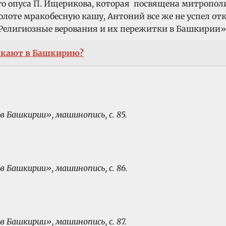
ого опуса П. Ищерикова, которая посвящена митропо
болоте мракобесную кашу, Антоний все же не успел о
лигиозные верования и их пережитки в Башкирии» (э
икают в Башкирию?
 Башкирии», машинопись, с. 85.
 Башкирии», машинопись, с. 86.
 Башкирии», машинопись, с. 87.