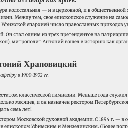
ина из сибирских краев.
а колоссальная — и в церковной, и в общественной ж
изни. Между тем, свое епископское служение на сам
я Уфимской епархией число православных приходов у
 Он стал одним из трех претендентов на патриарший
хон), митрополит Антоний вошел в историю как орган
федру в 1900-1902 гг.
статом классической гимназии. Меньше года служил 
лько месяцев, и он назначен ректором Петербургско
ать семь лет!
ектором Московской духовной академии. С 1894 г. — в 
в Уфу епископом Уфимским и Мензелинским. (Более по