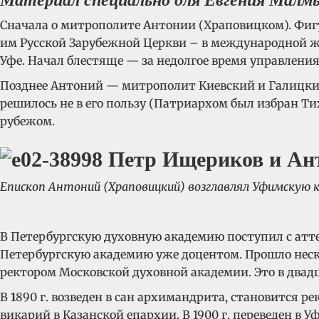
Материал специально для Евгения Малмыг
Сначала о митрополите Антонии (Храповицком). Фигур
им Русской Зарубежной Церкви – в международной ж
Уфе. Начал блестяще — за недолгое время управлени
Позднее Антоний — митрополит Киевский и Галицкий.
решилось не в его пользу (Патриархом был избран Ти
рубежом.
Епископ Антоний (Храповицкий) возглавлял Уфимскую ка
В Петербургскую духовную академию поступил с атте
Петербургскую академию уже доцентом. Прошло неско
ректором Московской духовной академии. Это в двадц
В
1
890 г. возведен в сан архимандрита, становится р
викарий в Казанской епархии. В 1900 г. переведен 