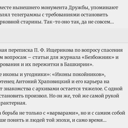
на месте нынешнего монумента Дружбы, упоминают
влял телеграммы с требованиями остановить
рковной старины. Так-то оно так, да не совсем…
ая переписка П. Ф. Ищерикова по вопросу спасения
ым вопросам – статьи для журнала «Безбожник» и
ерования и их пережитки в Башкирии».
ые иконы и угодники»: «Иконы покойников»,
тенец Антоний Храповицкий и его карьера на
от знакомства с архивами остается тяжелое. С одной
становить произвол. Но он же, той же самой рукой
арактерная.
орьба не только с «варварами», но и с самим собой
чше понять и людей той эпохи, и само время…