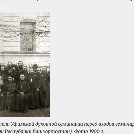
ли Уфимской духовной семинарии перед входов семинарс
ли Республики Башкортостан). Фото 1900 г.