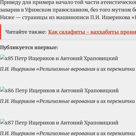
Приведу для примера начало той части атеистическ
заварив в Уфимском православном, без того мутном 
Ниже — страницы из машинописи П.И. Ишерикова «Ре
Читайте также:
Как салафиты - ваххабиты прон
Пу
бликуется впервые:
П.И. Ищериков «Религиозные верования и их пережитки в
П.И. Ищериков «Религиозные верования и их пережитки в
П.И. Ищериков «Религиозные верования и их пережитки в