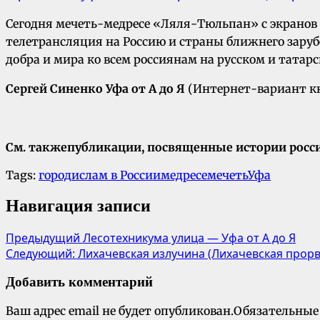
Сегодня мечеть-медресе «Ляля-Тюльпан» с экранов 
телетрансляция на Россию и страны ближнего зару
добра и мира ко всем россиянам на русском и татар
Сергей Синенко Уфа от А до Я
(Интернет-вариант 
См. также
публикации, посвященные истории росс
Tags:
город
ислам в России
медресе
мечеть
Уфа
Навигация записи
Предыдущий
Лесотехникума улица — Уфа от А до Я
Следующий:
Лихачевская излучина (Лихачевская прорв
Добавить комментарий
Ваш адрес email не будет опубликован.
Обязательные