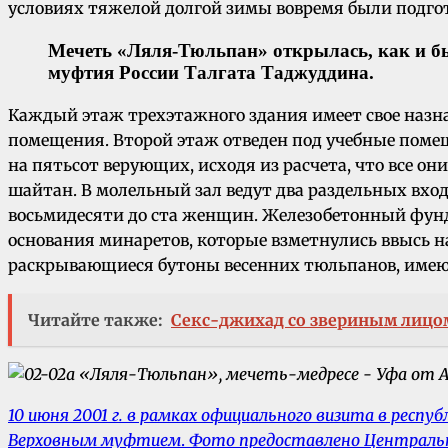
условиях тяжелой долгой зимы вовремя были подго
Мечеть «Ляля-Тюльпан» открылась, как и б
муфтия России Талгата Таджуддина.
Каждый этаж трехэтажного здания имеет свое назн
помещения. Второй этаж отведен под учебные поме
на пятьсот верующих, исходя из расчета, что все о
шайтан. В молельный зал ведут два раздельных вхо
восьмидесяти до ста женщин. Железобетонный фунд
основания минаретов, которые взметнулись ввысь 
раскрывающиеся бутоны весенних тюльпанов, имеют в
Читайте также:
Секс-джихад со звериным лицо
10 июня 2001 г. в рамках официального визита в респ
Верховным муфтием
.
Фото предоставлено Центральн