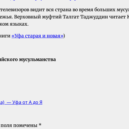
телевизоров видит вся страна во время больших мусу
бежья. Верховный муфтий Талгат Таджуддин читает К
ском языках.
книги
«Уфа старая и новая»
)
ийского мусульманства
а) — Уфа от А до Я
 поля помечены
*