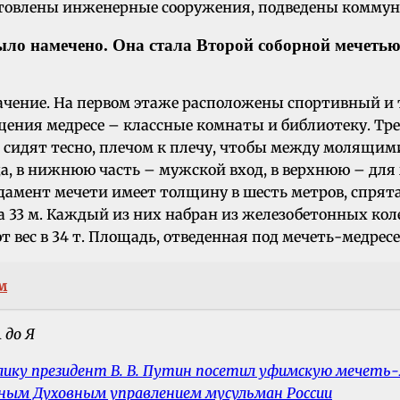
товлены инженерные сооружения, подведены коммуни
ыло намечено.
Она стала Второй соборной мечеть
ачение. На первом этаже расположены спортивный и 
щения медресе – классные комнаты и библиотеку. Тр
ни сидят тесно, плечом к плечу, чтобы между молящим
да, в нижнюю часть – мужской вход, в верхнюю – для
амент мечети имеет толщину в шесть метров, спрята
на 33 м. Каждый из них набран из железобетонных к
ес в 34 т. Площадь, отведенная под мечеть-медресе с
м
ублику президент В. В. Путин посетил уфимскую мечеть
ым Духовным управлением мусульман России