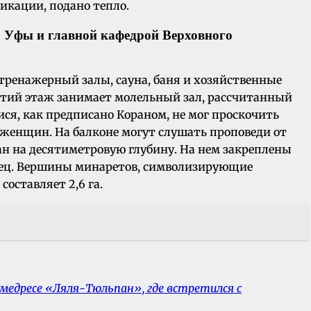
кации, подано тепло.
ю Уфы и главной кафедрой Верховного
тренажерный залы, сауна, баня и хозяйственные
етий этаж занимает молельный зал, рассчитанный
ися, как предписано Кораном, не мог проскочить
 женщин. На балконе могут слушать проповеди от
н на десятиметровую глубину. На нем закреплены
олец. Вершины минаретов, символизирующие
оставляет 2,6 га.
-медресе «Ляля-Тюльпан», где встретился с