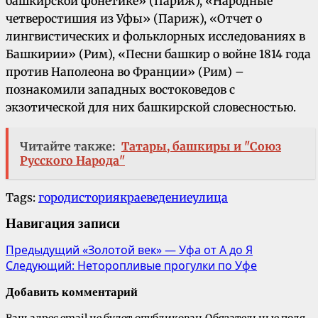
башкирской фонетике» (Париж), «Народные
четверостишия из Уфы» (Париж), «Отчет о
лингвистических и фольклорных исследованиях в
Башкирии» (Рим), «Песни башкир о войне 1814 года
против Наполеона во Франции» (Рим) –
познакомили западных востоковедов с
экзотической для них башкирской словесностью.
Читайте также:
Татары, башкиры и "Союз
Русского Народа"
Tags:
город
история
краеведение
улица
Навигация записи
Предыдущий
«Золотой век» — Уфа от А до Я
Следующий:
Неторопливые прогулки по Уфе
Добавить комментарий