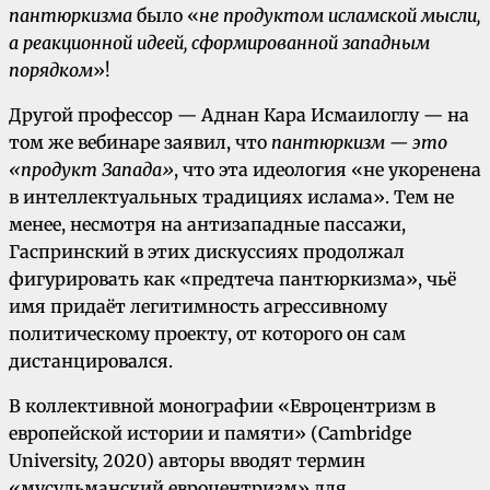
пантюркизма
было «
не продуктом исламской мысли,
а реакционной идеей, сформированной западным
порядком
»!
Другой профессор — Аднан Кара Исмаилоглу — на
том же вебинаре заявил, что
пантюркизм — это
«продукт Запада»
, что эта идеология «не укоренена
в интеллектуальных традициях ислама». Тем не
менее, несмотря на антизападные пассажи,
Гаспринский в этих дискуссиях продолжал
фигурировать как «предтеча пантюркизма», чьё
имя придаёт легитимность агрессивному
политическому проекту, от которого он сам
дистанцировался.
В коллективной монографии «Евроцентризм в
европейской истории и памяти» (Cambridge
University, 2020) авторы вводят термин
«мусульманский евроцентризм» для