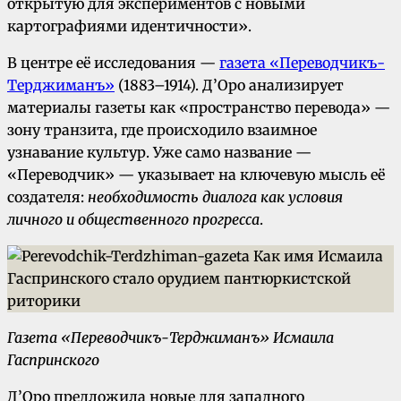
открытую для экспериментов с новыми
картографиями идентичности».
В центре её исследования —
газета «Переводчикъ-
Терджиманъ»
(1883–1914). Д’Оро анализирует
материалы газеты как «пространство перевода» —
зону транзита, где происходило взаимное
узнавание культур. Уже само название —
«Переводчик» — указывает на ключевую мысль её
создателя:
необходимость диалога как условия
личного и общественного прогресса
.
Газета «Переводчикъ-Терджиманъ» Исмаила
Гаспринского
Д’Оро предложила новые для западного