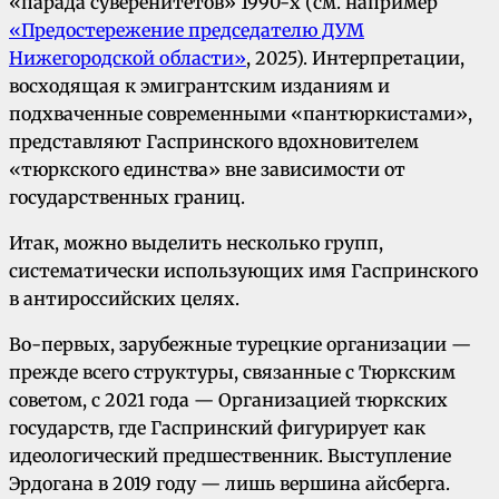
«парада суверенитетов» 1990-х (см. например
«Предостережение председателю ДУМ
Нижегородской области»
, 2025). Интерпретации,
восходящая к эмигрантским изданиям и
подхваченные современными «пантюркистами»,
представляют Гаспринского вдохновителем
«тюркского единства» вне зависимости от
государственных границ.
Итак, можно выделить несколько групп,
систематически использующих имя Гаспринского
в антироссийских целях.
Во-первых, зарубежные турецкие организации —
прежде всего структуры, связанные с Тюркским
советом, с 2021 года — Организацией тюркских
государств, где Гаспринский фигурирует как
идеологический предшественник. Выступление
Эрдогана в 2019 году — лишь вершина айсберга.