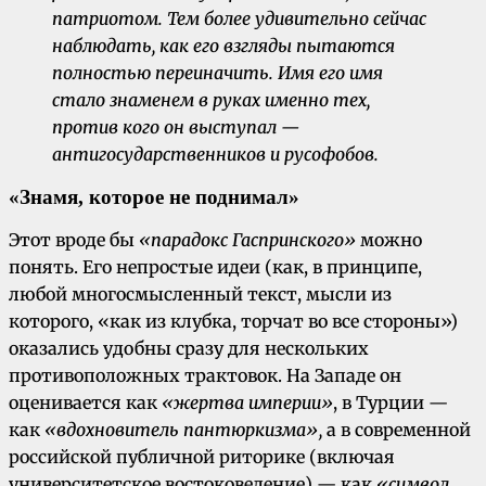
патриотом. Тем более удивительно сейчас
наблюдать, как его взгляды пытаются
полностью переиначить. Имя е
го имя
стало знаменем в руках именно тех,
против кого он выступал —
антигосударственников и русофобов.
«Знамя, которое не поднимал»
Этот вроде бы
«парадокс Гаспринского»
можно
понять. Его непростые идеи (как, в принципе,
любой многосмысленный текст, мысли из
которого, «как из клубка, торчат во все стороны»)
оказались удобны сразу для нескольких
противоположных трактовок. На Западе он
оценивается как
«жертва империи»
, в Турции —
как
«вдохновитель пантюркизма»,
а в современной
российской публичной риторике (включая
университетское востоковедение) — как
«символ