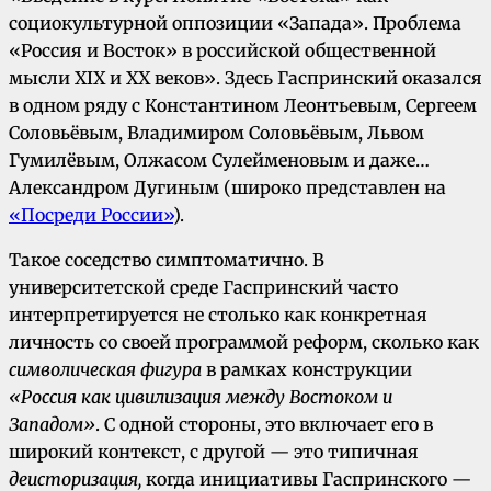
социокультурной оппозиции «Запада». Проблема
«Россия и Восток» в российской общественной
мысли XIX и XX веков». Здесь Гаспринский оказался
в одном ряду с Константином Леонтьевым, Сергеем
Соловьёвым, Владимиром Соловьёвым, Львом
Гумилёвым, Олжасом Сулейменовым и даже…
Александром Дугиным (широко представлен на
«Посреди России»
).
Такое соседство симптоматично. В
университетской среде Гаспринский часто
интерпретируется не столько как конкретная
личность со своей программой реформ, сколько как
символическая фигура
в рамках конструкции
«Россия как цивилизация между Востоком и
Западом»
. С одной стороны, это включает его в
широкий контекст, с другой — это типичная
деисторизация,
когда инициативы Гаспринского —