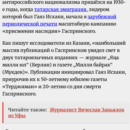
антироссийского национализма пришёлся на 1930-
е годы, когда
татарская эмиграция
, лидером
которой был Гаяз Исхаки, начала в
зарубежной
периодической печати
масштабную кампанию
«присвоения наследия» Гаспринского.
Как пишут исследователи из Казани, «наибольший
массив публикаций о Гаспринском увидел свет в
двух татароязычных изданиях — журнале „Яңа
милли юл“ (Берлин) и газете „Милли байрак“
(Мукден)». Публикации инициировал Гаяз Исхаки,
приурочив их к 50-летнему юбилею газеты
«Терджиман» и 20-летию со дня смерти
Гаспринского.
Читайте также:
Журналист Вячеслав Завьялов
из Уфы