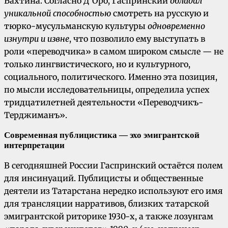
Бахтина. Согласно Д’Оро, Гаспринский
обладал
уникальной способностью
смотреть на русскую и
тюрко-мусульманскую культуры
одновременно
изнутри и извне
, что позволило ему выступать в
роли «переводчика» в самом широком смысле — не
только лингвистического, но и культурного,
социального, политического. Именно эта позиция,
по мысли исследовательницы, определила успех
тридцатилетней деятельности «Переводчикъ-
Терджиманъ».
Современная публицистика — эхо эмигрантской
интерпретации
В сегодняшней России Гаспринский остаётся полем
для инсинуаций. Публицисты и общественные
деятели из Татарстана нередко используют его имя
для трансляции нарративов, близких татарской
эмигрантской риторике 1930-х, а также лозунгам