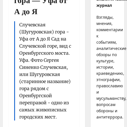
гора — Уфа от
журнал
А до Я
Взгляды,
мнения,
Случевская
комментарии
(Шугуровская) гора -
к
Уфа от А до Я Сад на
событиям,
Случевской горе, вид с
аналитические
Оренбургского моста.
обзоры по
Уфа. Фото Сергея
культуре,
Синенко Случевская,
истории,
краеведению,
или Шугуровская
этнографии,
(старинное название)
православию
гора рядом с
и
Оренбургской
мусульманству,
переправой - одно из
вопросам
самых живописных
обороны и
городских мест.
антитеррора.