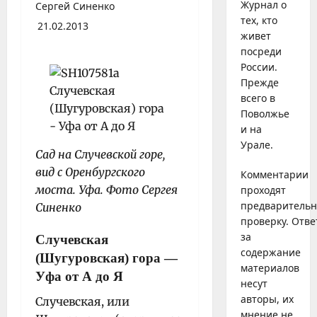
Журнал о
Сергей Синенко
тех, кто
21.02.2013
живет
посреди
России.
Прежде
всего в
Поволжье
и на
Урале.
Сад на Случевской горе,
вид с Оренбургского
Комментарии
моста. Уфа. Фото Сергея
проходят
предваритель
Синенко
проверку. Отве
за
Случевская
содержание
(Шугуровская) гора
—
материалов
Уфа от А до Я
несут
авторы, их
Случевская, или
мнение не