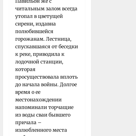
Павильон же с
читальным залом всегда
утопал в цветущей
сирени, издавна
полюбившейся
горожанам. Лестница,
спускавшаяся от беседки
к реке, приводила к
лодочной станции,
которая
просуществовала вплоть
до начала войны. Долгое
время о ее
местонахождении
напоминали торчащие
из воды сваи бывшего
причала –
излюбленного места