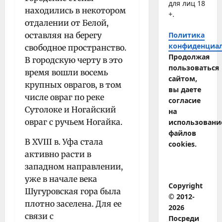
для лиц 18
находились в некотором
+.
отдалении от Белой,
оставляя на берегу
Политика
конфиденциа
свободное пространство.
Продолжая
В городскую черту в это
пользоваться
время вошли восемь
сайтом,
крупных оврагов, в том
вы даете
числе овраг по реке
согласие
Сутолоке и Ногайский
на
овраг с ручьем Ногайка.
использовани
файлов
В XVIII в. Уфа стала
cookies.
активно расти в
западном направлении,
уже в начале века
Copyright
Шугуровская гора была
© 2012-
плотно заселена. Для ее
2026
связи с
Посреди