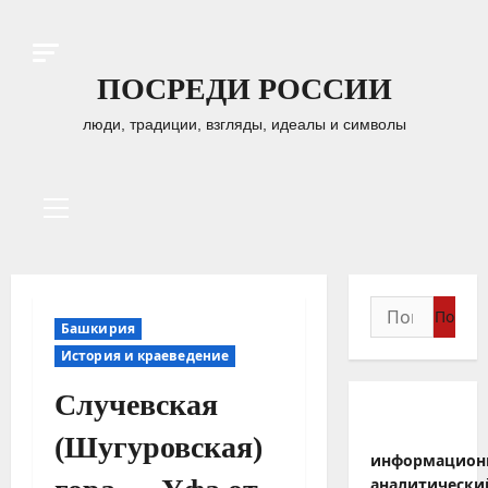
Перейти
к
содержимому
ПОСРЕДИ РОССИИ
люди, традиции, взгляды, идеалы и символы
Основное
меню
Найти:
Башкирия
История и краеведение
Случевская
(Шугуровская)
информацион
аналитически