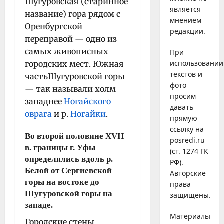
Шугуровская (старинное
является
название) гора рядом с
мнением
Оренбургской
редакции.
переправой — одно из
самых живописных
При
использовании
городских мест. Южная
текстов и
частьШугуровской горы
фото
— так называли холм
просим
западнее
Ногайского
давать
оврага
и р.
Ногайки
.
прямую
ссылку на
Во второй половине XVII
posredi.ru
в. границы г. Уфы
(ст. 1274 ГК
определялись вдоль р.
РФ).
Белой от Сергиевской
Авторские
горы на востоке до
права
Шугуровской горы на
защищены.
западе.
Материалы
Городские стены