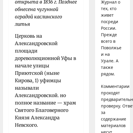
открыта в 1836 г. Позднее
Журнал о
тех, кто
обнесена чугунной
живет
оградой каслинского
посреди
литья
России.
Прежде
Церковь на
всего в
Александровской
Поволжье
площади
и на
дореволюционной Уфы в
Урале. А
начале улицы
также
Приютской (ныне
рядом.
Кирова, 1) уфимцы
Комментарии
называли
проходят
Александровской. но
предваритель
полное название — храм
проверку. Отве
Святого Благоверного
за
Князя Александра
содержание
Невского.
материалов
несут