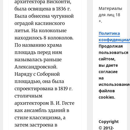
архитектора Висконти,
Материалы
была освящена в 1836 г.
для лиц 18
Была обнесена чугунной
+.
оградой каслинского
литья. На колокольне
Политика
находилось 8 колоколов.
конфиденциа
По названию храма
Продолжая
площадь перед ним
пользоваться
сайтом,
называлась раньше
вы даете
Александровской.
согласие
Наряду с Соборной
на
площадью, она была
использовани
спроектирована в 1819 г.
файлов
столичным
cookies.
архитектором В. И. Гесте
как ансамбль зданий в
стиле классицизма, а
Copyright
затем застроена в
© 2012-