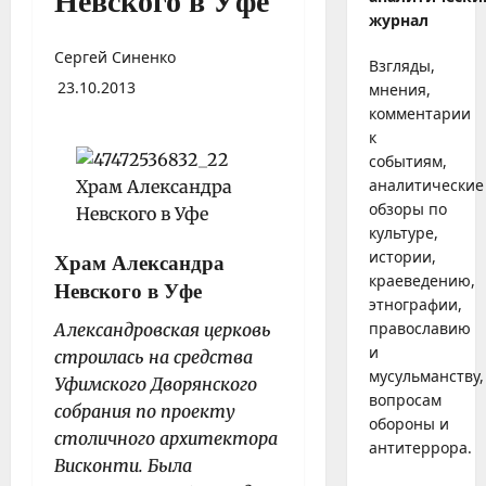
Невского в Уфе
журнал
Сергей Синенко
Взгляды,
23.10.2013
мнения,
комментарии
к
событиям,
аналитические
обзоры по
культуре,
истории,
Храм Александра
краеведению,
Невского в Уфе
этнографии,
православию
Александровская церковь
и
строилась на средства
мусульманству,
Уфимского Дворянского
вопросам
собрания по проекту
обороны и
столичного архитектора
антитеррора.
Висконти. Была