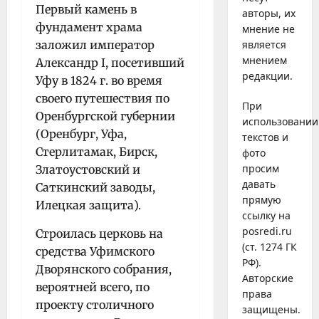
Первый камень в
авторы, их
фундамент храма
мнение не
заложил император
является
мнением
Александр I, посетивший
редакции.
Уфу в 1824 г. во время
своего путешествия по
При
Оренбургской губернии
использовании
(Оренбург, Уфа,
текстов и
Стерлитамак, Бирск,
фото
просим
Златоустовский и
давать
Саткинский заводы,
прямую
Илецкая защита).
ссылку на
posredi.ru
Строилась церковь на
(ст. 1274 ГК
средства Уфимского
РФ).
Дворянского собрания,
Авторские
вероятней всего, по
права
проекту столичного
защищены.