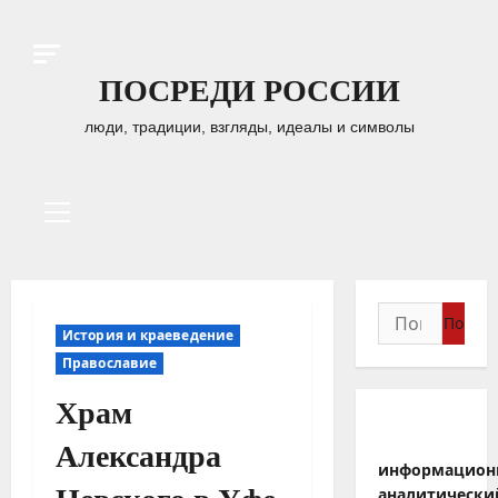
Перейти
к
содержимому
ПОСРЕДИ РОССИИ
люди, традиции, взгляды, идеалы и символы
Основное
меню
Найти:
История и краеведение
Православие
Храм
Александра
информацион
аналитически