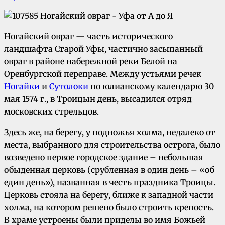
Ногайский овраг — часть исторического
ландшафта Старой Уфы, частично засыпанный
овраг в районе набережной реки Белой на
Оренбургской переправе. Между устьями речек
Ногайки
и
Сутолоки
по юлианскому календарю 30
мая 1574 г., в Троицын день, высадился отряд
московских стрельцов.
Здесь же, на берегу, у подножья холма, недалеко от
места, выбранного для строительства острога, было
возведено первое городское здание – небольшая
обыденная церковь (срубленная в один день – «об
един день»), названная в честь праздника Троицы.
Церковь стояла на берегу, ближе к западной части
холма, на котором решено было строить крепость.
В храме устроены были приделы во имя Божьей