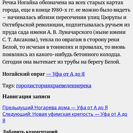
Речка Ногайка обозначена на всех старых картах
города, еще в конце 1980-х гг. ее можно было видеть
– начиналась вблизи пересечения улиц Цюрупы и
Октябрьской революции, подпитывалась ручьем из
пруда сада имени А. В. Луначарского (ныне имени
С. Т. Аксакова), текла по оврагам в сторону реки
Белой, то исчезая в тоннелях и провалах, то вновь
появляясь из какого-нибудь бетонного колодца.
Сегодня она вытекает из трубы на берегу Белой.
Ногайский овраг
— Уфа от А до Я
Tags:
город
история
краеведение
река
Навигация записи
Предыдущий
Ногарева дома — Уфа от А до Я
Следующий:
Новая уфимская крепость — Уфа от А до
Я
Добавить комментарий