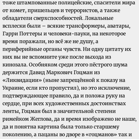
тоже штампованные полицейские, спасители мира
от комет, пришельцев и террористов, а также
обладатели сверхспособностей. Локальные
всплески были – всякие трансформеры, аватары,
Гарри Поттеры и человеки-пауки, на некоторое
время поражали, но всё же не душу, а
периферийные органы чувств. Ни одну цитату их
них вы не вспомните уже после выхода из
кинозала. Особняком среди этого пёстрого шума
держится Давид Маркович Гоцман из
«Ликвидации» (ныне запрещённой к показу на
Украине, если кто пропустил), но это исключение,
подтверждающее правило, да и положа руку на
сердце, при всех художественных достоинствах
ленты, Гоцман был в значительной степени
римейком Жеглова, да и время изображено не наше,
да и понятна картина была только старшему
поколению, а пацаны во дворе в «гоцманов» так и