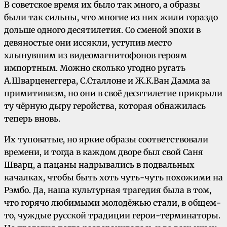
В советское время их было так много, а образы
были так сильны, что многие из них жили гораздо
дольше одного десятилетия. Со сменой эпохи в
девяностые они иссякли, уступив место
хлынувшим из видеомагнитофонов героям
импортным. Можно сколько угодно ругать
А.Шварценеггера, С.Сталлоне и Ж.К.Ван Дамма за
примитивизм, но они в своё десятилетие прикрыли
ту чёрную дыру геройства, которая обнажилась
теперь вновь.
Их туповатые, но яркие образы соответствовали
времени, и тогда в каждом дворе был свой Саня
Шварц, а пацаны надрывались в подвальных
качалках, чтобы быть хоть чуть-чуть похожими на
Рэмбо. Да, наша культурная трагедия была в том,
что горячо любимыми молодёжью стали, в общем-
то, чуждые русской традиции герои-терминаторы.