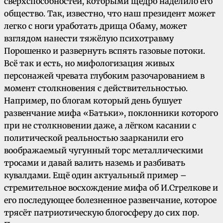
сверхспособностей, которыми щедро наделило его
общество. Так, известно, что наш президент может
легко с ноги уработать дрища Обаму, может
взглядом нанести тяжёлую психотравму
Порошенко и развернуть вспять газовые потоки.
Всё так и есть, но мифологизация живых
персонажей чревата глубоким разочарованием в
момент столкновения с действительностью.
Например, по блогам который день бушует
развенчание мифа «Батьки», поклонники которого
при не столкновении даже, а лёгком касании с
политической реальностью заарканили его
воображаемый чугунный торс металлическими
тросами и давай валить наземь и разбивать
кувалдами. Ещё один актуальный пример –
стремительное восхождение мифа об И.Стрелкове и
его последующее болезненное развенчание, которое
трясёт патриотическую блогосферу до сих пор.