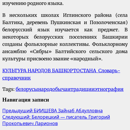
изучению родного языка.
В нескольких школах Иглинского района (села
Балтика, деревень Пушкинская и Позолоченская)
белорусский язык изучается как предмет. В
некоторых белорусских поселениях Башкирии
созданы фольклорные коллективы. Фольклорному
ансамблю «Сябры» Балтийского сельского дома
культуры присвоено звание «народный».
КУЛЬТУРА НАРОДОВ БАШКОРТОСТАНА Словарь-
справочник
Tags:
белорусы
народ
обычаи
традиции
этнография
Навигация записи
Предыдущий
БИИШЕВА Зайнаб Абдулловна
Следующий:
Белорецкий — писатель Григорий
Прокопьевич Ларионов