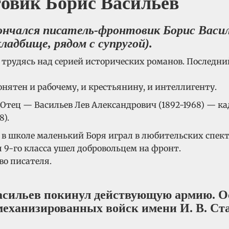
овик Борис Васильев
ончался писатель-фронтовик Борис Василь
адбище, рядом с супругой).
, трудясь над серией исторических романов. Последни
нятен и рабочему, и крестьянину, и интеллигенту.
е. Отец — Васильев Лев Александрович (1892-1968) — 
8).
 в школе маленький Боря играл в любительских спект
 9-го класса ушел добровольцем на фронт.
во писателя.
Васильев покинул действующую армию. Ос
еханизированных войск имени И. В. Ст