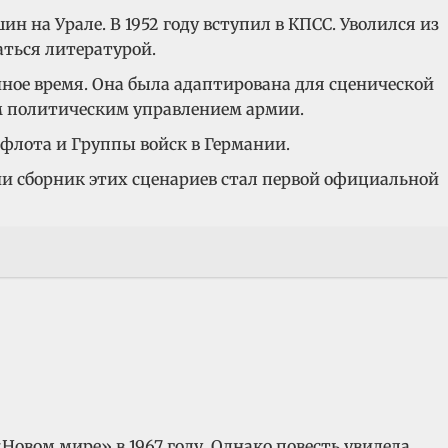
на Урале. В 1952 году вступил в КПСС. Уволился из
аться литературой.
ное время. Она была адаптирована для сценической
м политическим управлением армии.
 флота и Группы войск в Германии.
ии сборник этих сценариев стал первой официальной
овом мире» в 1967 году. Однако повесть увидела