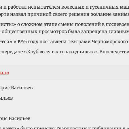
и работал испытателем колесных и гусеничных машин 
порте назвал причиной своего решения желание заним
кисты» о сложном этапе смены поколений в послевоен
ух общественных просмотров была запрещена Главны
тся» в 1955 году поставлена театрами Черноморского
епередаче «Клуб веселых и находчивых». Впоследств
рал»
 катер» было принято Твардовским к публикации в «Н