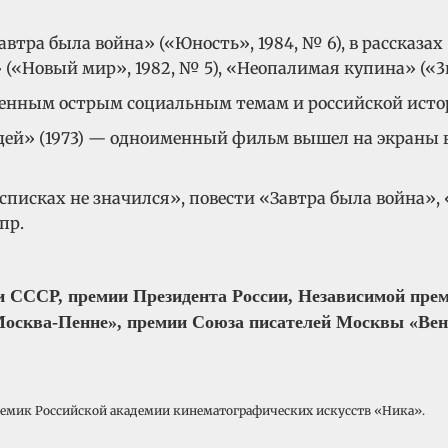
автра была война» («Юность», 1984, № 6), в рассказа
» («Новый мир», 1982, № 5), «Неопалимая купина» («3н
еменным острым социальным темам и российской исто
дей» (1973) — одноименный фильм вышел на экраны в 1
списках не значился», повести «Завтра была война»,
пр.
и СССР, премии Президента России, Независимой прем
осква-Пенне», премии Союза писателей Москвы «Вен
демик Российской академии кинематографических искусств «Ника».