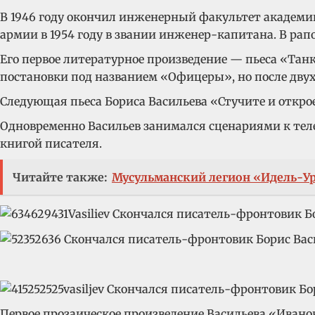
В 1946 году окончил инженерный факультет академии 
армии в 1954 году в звании инженер-капитана. В ра
Его первое литературное произведение — пьеса «Тан
постановки под названием «Офицеры», но после дв
Следующая пьеса Бориса Васильева «Стучите и открое
Одновременно Васильев занимался сценариями к тел
книгой писателя.
Читайте также:
Мусульманский легион «Идель-У
Первое прозаическое произведение Васильева «Иванов