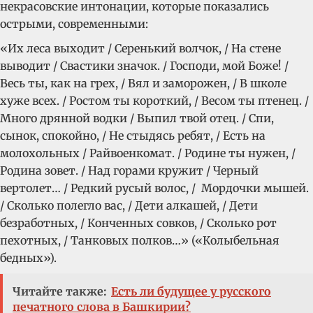
некрасовские интонации, которые показались
острыми, современными:
«Их леса выходит / Серенький волчок, / На стене
выводит / Свастики значок. / Господи, мой Боже! /
Весь ты, как на грех, / Вял и заморожен, / В школе
хуже всех. / Ростом ты короткий, / Весом ты птенец. /
Много дрянной водки / Выпил твой отец. / Спи,
сынок, спокойно, / Не стыдясь ребят, / Есть на
молохольных / Райвоенкомат. / Родине ты нужен, /
Родина зовет. / Над горами кружит / Черный
вертолет… / Редкий русый волос, / Мордочки мышей.
/ Сколько полегло вас, / Дети алкашей, / Дети
безработных, / Конченных совков, / Сколько рот
пехотных, / Танковых полков…» («Колыбельная
бедных»).
Читайте также:
Есть ли будущее у русского
печатного слова в Башкирии?