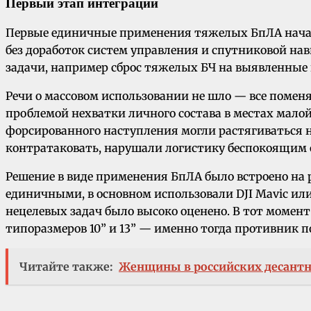
Первый этап интеграции
Первые единичные применения тяжелых БпЛА начали
без доработок систем управления и спутниковой н
задачи, например сброс тяжелых БЧ на выявленные
Речи о массовом использовании не шло — все помен
проблемой нехватки личного состава в местах мало
форсированного наступления могли растягиваться н
контратаковать, нарушали логистику беспокоящим 
Решение в виде применения БпЛА было встроено на
единичными, в основном использовали DJI Mavic или
нецелевых задач было высоко оценено. В тот моме
типоразмеров 10” и 13” — именно тогда противник
Читайте также:
Женщины в российских десант