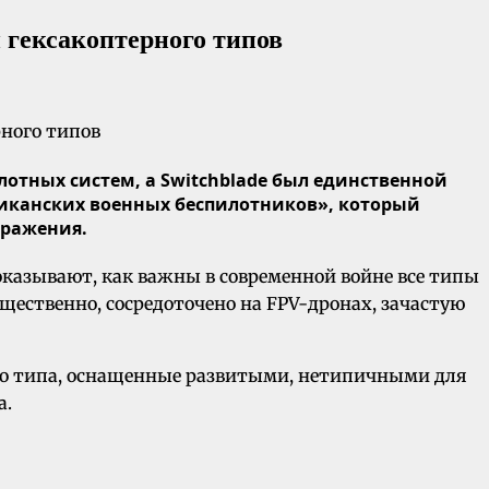
гексакоптерного типов
лотных систем, а Switchblade был единственной
иканских военных беспилотников», который
оражения.
казывают, как важны в современной войне все типы
щественно, сосредоточено на FPV-дронах, зачастую
го типа, оснащенные развитыми, нетипичными для
а.