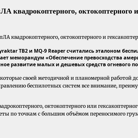
А квадрокоптерного, октокоптерного и 
raktar TB2 и MQ-9 Reaper считались эталоном беспи
ает меморандум «Обеспечение превосходства амер
ное развитие малых и дешевых средств огневого п
которые своей методичной и планомерной работой до
аправлению беспилотных систем все внимание, преиму
дрокоптерного, октокоптерного или гексакоптерно
еты по точкам с большим объёмом переносимого груз