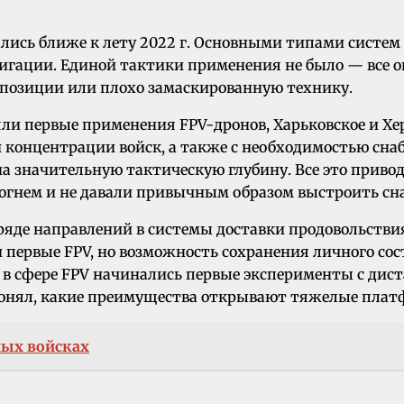
сь ближе к лету 2022 г. Основными типами систем
авигации. Единой тактики применения не было — все
 позиции или плохо замаскированную технику.
яли первые применения FPV-дронов, Харьковское и Хе
й концентрации войск, а также с необходимостью сна
а значительную тактическую глубину. Все это приво
огнем и не давали привычным образом выстроить сн
 ряде направлений в системы доставки продовольств
 первые FPV, но возможность сохранения личного сос
нт в сфере FPV начинались первые эксперименты с 
 понял, какие преимущества открывают тяжелые пла
ных войсках