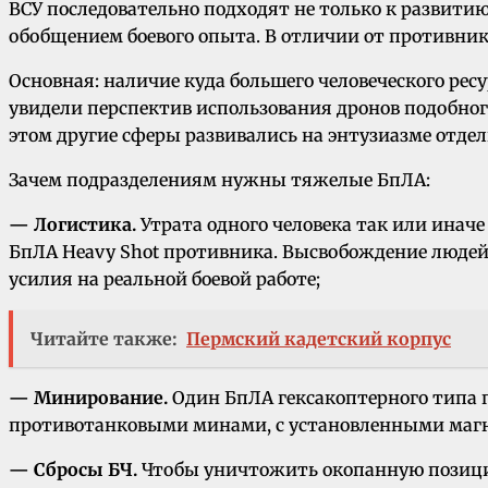
ВСУ последовательно подходят не только к развит
обобщением боевого опыта. В отличии от противн
Основная: наличие куда большего человеческого рес
увидели перспектив использования дронов подобног
этом другие сферы развивались на энтузиазме отд
Зачем подразделениям нужны тяжелые БпЛА:
— Логистика.
Утрата одного человека так или инач
БпЛА Heavy Shot противника. Высвобождение людей 
усилия на реальной боевой работе;
Читайте также:
Пермский кадетский корпус
— Минирование.
Один БпЛА гексакоптерного типа по
противотанковыми минами, с установленными магни
— Сбросы БЧ.
Чтобы уничтожить окопанную позицию