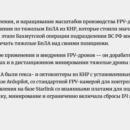
еления, и наращивания масштабов производства FPV-
шения по тяжелым БпЛА из КНР, которые стоили знач
 этапе Бахмутской операции подразделения ВС РФ в
ечать тяжелые БпЛА над своими позициями.
ре применения и внедрения FPV-дронов — он дорабат
чах и в дистанционном минировании тяжелые дроны 
А были гекса- и октокоптеры из КНР с установлен
е Ardupilot, со стандартной FPV-камерой для контро
ния на базе Starlink со впаянными платами для по
ику, минирование и ограниченно включала сбросы БЧ 