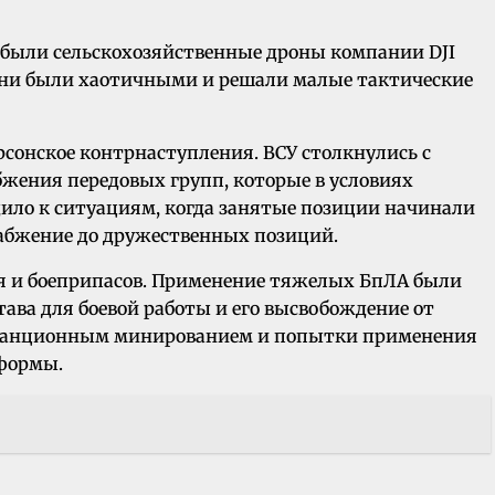
 были сельскохозяйственные дроны компании DJI
 они были хаотичными и решали малые тактические
рсонское контрнаступления. ВСУ столкнулись с
бжения передовых групп, которые в условиях
дило к ситуациям, когда занятые позиции начинали
абжение до дружественных позиций.
ия и боеприпасов. Применение тяжелых БпЛА были
тава для боевой работы и его высвобождение от
дистанционным минированием и попытки применения
тформы.