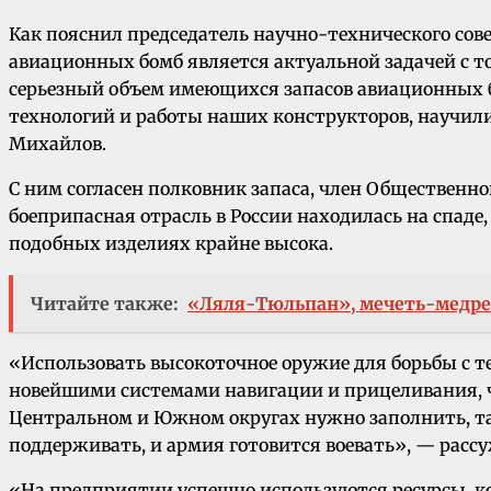
Как пояснил председатель научно-технического со
авиационных бомб является актуальной задачей с то
серьезный объем имеющихся запасов авиационных бом
технологий и работы наших конструкторов, научили
Михайлов.
С ним согласен полковник запаса, член Общественно
боеприпасная отрасль в России находилась на спаде,
подобных изделиях крайне высока.
Читайте также:
«Ляля-Тюльпан», мечеть-медресе
«Использовать высокоточное оружие для борьбы с т
новейшими системами навигации и прицеливания, ч
Центральном и Южном округах нужно заполнить, та
поддерживать, и армия готовится воевать», — расс
«На предприятии успешно используются ресурсы, ко