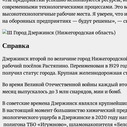
современными технологическими процессами. Это ва
высокотехнологичные рабочие места. Я уверен, что
на оборонных предприятиях — будут решены», — с
Справка
Дзержинск второй по величине город Нижегородской о
рабочий посёлок Растяпино. Переименован в 1929 год
получил статус города. Крупная железнодорожная ст
Во время Великой Отечественной войны каждый втор
месяц выпускалось до 3 млн снарядов, мин и бомб.
В советские времена Дзержинск являлся крупнейши
В настоящий момент большинство химический пред
экологического ущерба в Дзержинске в 2020 году н
полигона ТБО «Игумново», шламонакопителя «Белое