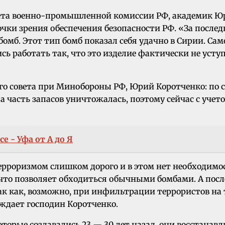
вета военно-промышленной комиссии РФ, академик Ю
чки зрения обеспечения безопасности РФ. «За послед
б. Этот тип бомб показал себя удачно в Сирии. Самое
сь работать так, что это изделие фактически не уст
го совета при Минобороны РФ, Юрий Коротченко: по с
 а часть запасов уничтожалась, поэтому сейчас с уче
 - Уфа от А до Я
ерроризмом слишком дорого и в этом нет необходимо
то позволяет обходиться обычными бомбами. А после
к как, возможно, при инфильтрации террористов на
уждает господин Коротченко.
торые создавались 23 — 30 лет назад, они восстана