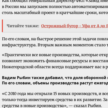
Как сообщил генеральный директор ФКП «Завод имен
в России мы запускаем полностью автоматизирова
столь масштабный проект в кратчайшие сроки, котор
Читайте также:
Острожный бугор - Уфа от А до 
По его словам, на быстрое решение этой задачи пов
инфраструктура. Вторым важным моментом стало то,
«Практически все новые производства, которые отк
позволяет экономить финансовые ресурсы и восстан
Нижегородской области всегда поддерживает нас в
Вадим Рыбин также добавил, что доля оборонной п
По его словам, объемы производства растут ежего
«С 2010 года мы открыли 15 новых производств, и 
только тогда инвестируем средства в их развитие. З
средства в новые производства», — сказал Рыбин.