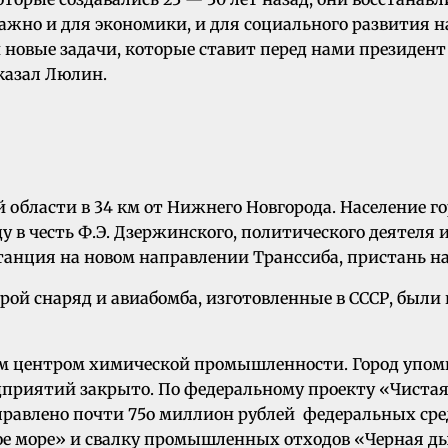
жно и для экономики, и для социального развития н
 и новые задачи, которые ставит перед нами президе
казал Люлин.
бласти в 34 км от Нижнего Новгорода. Население город
у в честь Ф.Э. Дзержинского, политического деятеля и
анция на новом направлении Транссиба, пристань на 
ой снаряд и авиабомба, изготовленные в СССР, были 
м центром химической промышленности. Город упоми
приятий закрыто. По федеральному проекту «Чистая
аправлено почти 75о миллион рублей федеральных ср
 море» и свалку промышленных отходов «Черная ды