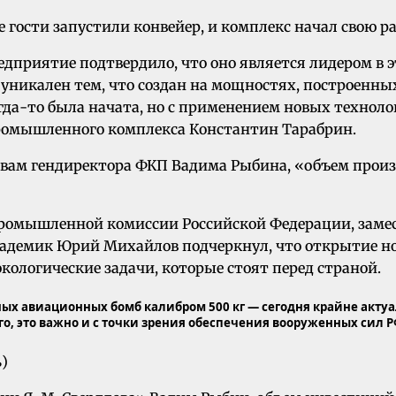
ости запустили конвейер, и комплекс начал свою ра
дприятие подтвердило, что оно является лидером в э
уникален тем, что создан на мощностях, построенных
огда-то была начата, но с применением новых техноло
ромышленного комплекса Константин Тарабрин.
овам гендиректора ФКП Вадима Рыбина, «объем произ
промышленной комиссии Российской Федерации, замес
демик Юрий Михайлов подчеркнул, что открытие нов
кологические задачи, которые стоят перед страной.
ых авиационных бомб калибром 500 кг — сегодня крайне актуал
о, это важно и с точки зрения обеспечения вооруженных сил 