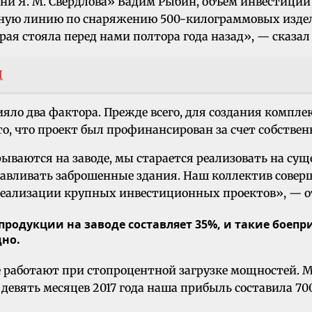
и Я. М. Свердлова» Вадим Рыбин, объем инвестиций 
нную линию по снаряжению 500-килограммовых издел
ая стояла перед нами полтора года назад», — сказал
Я
лияло два фактора. Прежде всего, для создания компл
 что проект был профинансирован за счет собственн
рываются на заводе, мы старается реализовать на с
авливать заброшенные здания. Наш коллектив совер
 реализации крупных инвестиционных проектов», — 
родукции на заводе составляет 35%, и такие боепр
дно.
все работают при стопроцентной загрузке мощностей.
а девять месяцев 2017 года наша прибыль составила 70