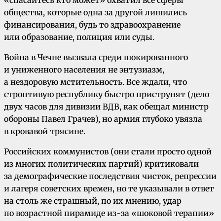
«спасайтесь кто может» охватил все сферы
общества, которые одна за другой лишились
финансирования, будь то здравоохранение
или образование, полиция или суды.
Война в Чечне вызвала среди шокированного
и униженного населения не энтузиазм,
а нездоровую мстительность. Все ждали, что
строптивую республику быстро приструнят (дело
двух часов для дивизии ВДВ, как обещал министр
обороны Павел Грачев), но армия глубоко увязла
в кровавой трясине.
Российских коммунистов (они стали просто одной
из многих политических партий) критиковали
за демографические последствия чисток, репрессии
и лагеря советских времен, но те указывали в ответ
на столь же страшный, по их мнению, удар
по возрастной пирамиде из-за «шоковой терапии»