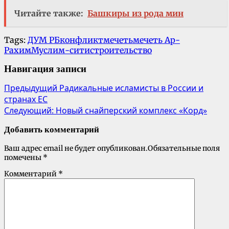
Читайте также:
Башкиры из рода мин
Tags:
ДУМ РБ
конфликт
мечеть
мечеть Ар-
Рахим
Муслим-сити
строительство
Навигация записи
Предыдущий
Радикальные исламисты в России и
странах ЕС
Следующий:
Новый снайперский комплекс «Корд»
Добавить комментарий
Ваш адрес email не будет опубликован.
Обязательные поля
помечены
*
Комментарий
*