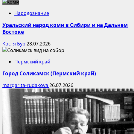
Народознание
Уральский народ коми в Сибири и на Дальнем
Востоке
Костя Бур
28.07.2026
Пермский край
Город Соликамск (Пермский край)
margarita-rudakova
26.07.2026