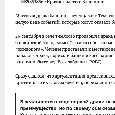
Массовая драка башкир с чеченцами в Темясов
целую цепь событий, которые могут оказать б
29 сентября в селе Темясово произошла драка
башкирской молодежью. О самом событии мо
«кондопога». Чечены приставали к местной де
началась драка, порезали башкирского парня.
вагончик-бытовку. Всех забрали в РОВД.
Сразу скажем, что аргументация представите
критики. По их словам чеченец, порезавший ч
В реальности в ходе первой драки вы
преимущество, но по своему обыкнов
Кстати, пострадавший парень до сих 