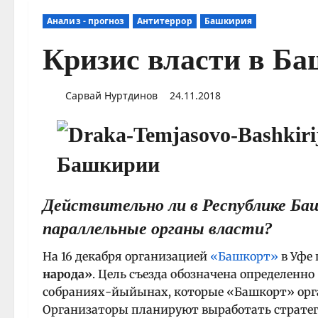
Анализ - прогноз
Антитеррор
Башкирия
Кризис власти в Б
Сарвай Нуртдинов
24.11.2018
Действительно ли в Республике Б
параллельные органы власти?
На 16 декабря организацией
«Башкорт»
в Уфе
народа»
. Цель съезда обозначена определенн
собраниях-йыйынах, которые «Башкорт» орга
Организаторы планируют выработать стратег