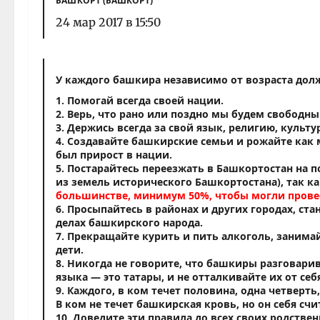
БАШҠОРТ (БАШКОРТ)
24 мар 2017 в 15:50
У каждого башкира независимо от возраста долж
1. Помогай всегда своей нации.
2. Верь, что рано или поздно мы будем свободны
3. Держись всегда за свой язык, религию, культу
4. Создавайте башкирские семьи и рожайте как
был прирост в нации.
5. Постарайтесь переезжать в Башкортостан на п
из земель исторического Башкортостана), так к
большинстве, минимум 50%, чтобы могли провес
6. Просыпайтесь в районах и других городах, с
делах башкирского народа.
7. Прекращайте курить и пить алкоголь, занима
дети.
8. Никогда не говорите, что башкиры разговар
языка — это татары, и не отталкивайте их от себ
9. Каждого, в ком течет половина, одна четверть
В ком не течет башкирская кровь, но он себя с
10. Доведите эти правила до всех своих родств