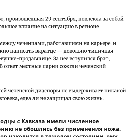
о, произошедшая 29 сентября, повлекла за собой
ольшое влияние на ситуацию в регионе
 между чеченцами, работавшими на карьере, и
жно написать вкратце — довольно типичная
вушке-продавщице. За нее вступился брат,
 В ответ местные парни сожгли чеченский
лей чеченской диаспоры не выдерживает никакой
еловека, едва ли не защищал свою жизнь.
ходцы с Кавказа имели численное
ению не обошлись без применения ножа.
пор находится в тяжелом состоянии, ему