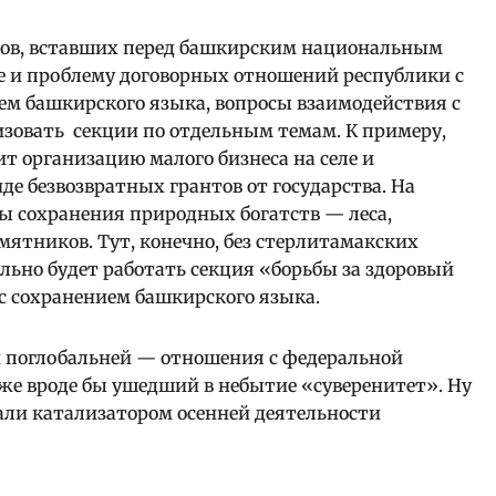
осов, вставших перед башкирским национальным
е и проблему договорных отношений республики с
ем башкирского языка, вопросы взаимодействия с
изовать секции по отдельным темам. К примеру,
т организацию малого бизнеса на селе и
е безвозвратных грантов от государства. На
ы сохранения природных богатств — леса,
ятников. Тут, конечно, без стерлитамакских
ельно будет работать секция «борьбы за здоровый
с сохранением башкирского языка.
и и поглобальней — отношения с федеральной
кже вроде бы ушедший в небытие «суверенитет». Ну
стали катализатором осенней деятельности