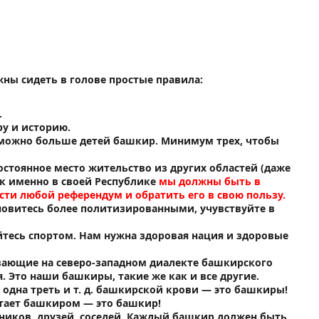
ны сидеть в голове простые правила:
.
ру и историю.
 можно больше детей башкир. Минимум трех, чтобы
остоянное место жительство из других областей (даже
ак именно в своей Республике
мы должны быть в
ти любой референдум и обратить его в свою пользу.
тановитесь более политизированными, учувствуйте в
йтесь спортом. Нам нужна здоровая нация и здоровые
ивающие на северо-западном диалекте башкирского
я. Это наши башкиры, такие же как и все другие.
, одна треть и т. д. башкирской крови — это башкиры!
читает башкиром — это башкир!
енников, друзей, соседей. Каждый башкир должен быть