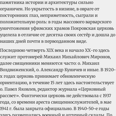
памятника истории и архитектуры сильно
ограничен. Но укрытость в низине, в овраге от
посторонних глаз, неприметность, сыграли и
положительную роль: в годы массового варварского
уничтожения уфимских храмов Покровская церковь
уцелела в отличие от десятка своих сестёр и дошла до
наших дней почти в первозданном виде.
Последнюю четверть XIX века и начало ХХ-го здесь
служит протоиерей Михаил Михайлович Миронов,
далее священники меняются часто: о. Михаил
Воздвиженский, о. Александр Куничев и иные. В 1920-
х годах церковь принимает обновленческую
ориентацию, в течение 15 лет здесь настоятельствует
о. Павел Яковлев, редактор журнала «Церковный
рассвет». Фактически церковь не действовала с 1937
года, со времени ареста священнослужителей, в мае
1941 г. была закрыта официально. В 1940-50-е годы
здесь размещались военный и аптечный склады. По