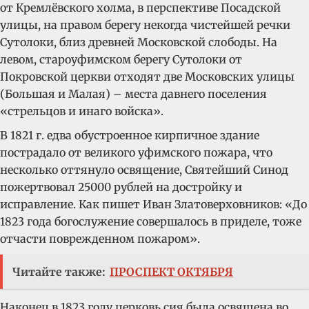
от Кремлёвского холма, в перспективе Посадской
улицы, на правом берегу некогда чистейшей речки
Сутолоки, близ древней Московской слободы. На
левом, староуфимском берегу Сутолоки от
Покровской церкви отходят две Московских улицы
(Большая и Малая) – места давнего поселения
«стрельцов и инаго войска».
В 1821 г. едва обустроенное кирпичное здание
пострадало от великого уфимского пожара, что
несколько оттянуло освящение, Святейший Синод
пожертвовал 25000 рублей на достройку и
исправление. Как пишет Иван Златоверховников: «До
1823 года богослужение совершалось в приделе, тоже
отчасти поврежденном пожаром».
Читайте также:
ПРОСПЕКТ ОКТЯБРЯ
Наконец в 1823 году церковь сия была освящена во