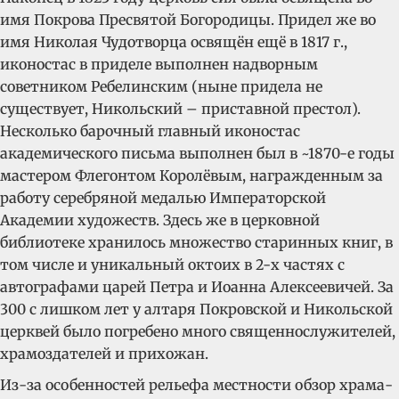
имя Покрова Пресвятой Богородицы. Придел же во
имя Николая Чудотворца освящён ещё в 1817 г.,
иконостас в приделе выполнен надворным
советником Ребелинским (ныне придела не
существует, Никольский – приставной престол).
Несколько барочный главный иконостас
академического письма выполнен был в ~1870-е годы
мастером Флегонтом Королёвым, награжденным за
работу серебряной медалью Императорской
Академии художеств. Здесь же в церковной
библиотеке хранилось множество старинных книг, в
том числе и уникальный октоих в 2-х частях с
автографами царей Петра и Иоанна Алексеевичей. За
300 с лишком лет у алтаря Покровской и Никольской
церквей было погребено много священнослужителей,
храмоздателей и прихожан.
Из-за особенностей рельефа местности обзор храма-