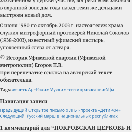
захваченном у церкви участке, вопреки всем законам
в охранной зоне два года назад теми же дельцами
выстроен новый дом.
С июня 1980 по октябрь 2003 г. настоятелем храма
служил митрофорный протоиерей Николай Соколов
(1938-2003), известный уфимский пастырь,
упокоенный слева от алтаря.
© Историк Уфимской епархии (Уфимской
митрополии) Егоров П.В.
При перепечатке ссылка на авторский текст
обязательна.
Tags:
мечеть Ар-Рахим
Муслим-сити
православие
Уфа
Навигация записи
Предыдущий
Открытое письмо о ЛГБТ-проекте «Дети 404»
Следующий:
Русский марш в национальных республиках
1 комментарий для “
ПОКРОВСКАЯ ЦЕРКОВЬ И