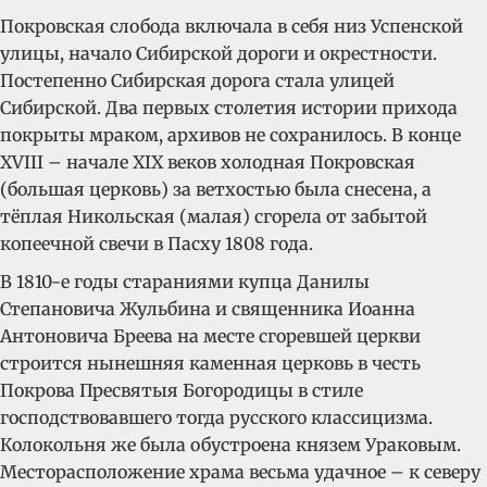
Покровская слобода включала в себя низ Успенской
улицы, начало Сибирской дороги и окрестности.
Постепенно Сибирская дорога стала улицей
Сибирской. Два первых столетия истории прихода
покрыты мраком, архивов не сохранилось. В конце
XVIII – начале XIX веков холодная Покровская
(большая церковь) за ветхостью была снесена, а
тёплая Никольская (малая) сгорела от забытой
копеечной свечи в Пасху 1808 года.
В 1810-е годы стараниями купца Данилы
Степановича Жульбина и священника Иоанна
Антоновича Бреева на месте сгоревшей церкви
строится нынешняя каменная церковь в честь
Покрова Пресвятыя Богородицы в стиле
господствовавшего тогда русского классицизма.
Колокольня же была обустроена князем Ураковым.
Месторасположение храма весьма удачное – к северу