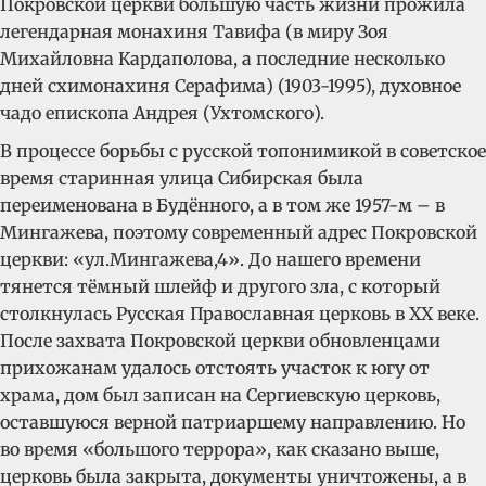
Покровской церкви большую часть жизни прожила
легендарная монахиня Тавифа (в миру Зоя
Михайловна Кардаполова, а последние несколько
дней схимонахиня Серафима) (1903-1995), духовное
чадо епископа Андрея (Ухтомского).
В процессе борьбы с русской топонимикой в советское
время старинная улица Сибирская была
переименована в Будённого, а в том же 1957-м – в
Мингажева, поэтому современный адрес Покровской
церкви: «ул.Мингажева,4». До нашего времени
тянется тёмный шлейф и другого зла, с который
столкнулась Русская Православная церковь в ХХ веке.
После захвата Покровской церкви обновленцами
прихожанам удалось отстоять участок к югу от
храма, дом был записан на Сергиевскую церковь,
оставшуюся верной патриаршему направлению. Но
во время «большого террора», как сказано выше,
церковь была закрыта, документы уничтожены, а в