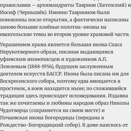
православия – архимандриты Таврион (Батозский) и
Иосиф (Чернышёв). Именно Таврионом были
поновлены после открытия, а фактически написаны
заново большие клеёные полотна-иконы на
евангельские темы во втором уровне храмовой части.
Украшением храма является большая икона Спаса
Нерукотворного образа, писаная выдающимся
уфимским иконописцем и художником А.П.
Лежневым (1888-1956), будущим заслуженным
деятелем искусств БАССР. Икона была писана им для
Воскресенского собора, поэтому едва вмещается в
простенок, в коем находится ныне; по сложившейся
традиции здесь происходят исповедования. Издавна
так же почитаемы и любимы народом образ Николы
Чудотворца (сохраняется на своем месте) и
Почаевская икона Богородицы (передана в
Рождество-Богородицкий собор). В доме наискось от