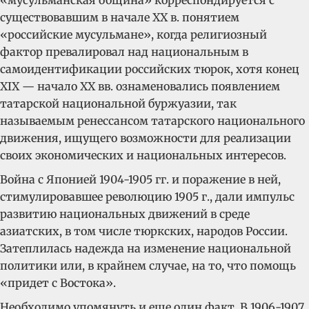
«мусульманская община» корреспондируется с
существовавшим в начале XX в. понятием
«российские мусульмане», когда религиозный
фактор превалировал над национальным в
самоидентификации российских тюрок, хотя конец
XIX — начало XX вв. ознаменовались появлением
татарской национальной буржуазии, так
называемым ренессансом татарского национального
движения, ищущего возможности для реализации
своих экономических и национальных интересов.
Война с Японией 1904-1905 гг. и поражение в ней,
стимулировавшее революцию 1905 г., дали импульс
развитию национальных движений в среде
азиатских, в том числе тюркских, народов России.
Затеплилась надежда на изменение национальной
политики или, в крайнем случае, на то, что помощь
«придет с Востока».
Необходимо упомянуть и еще один факт. В 1906-1907