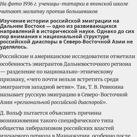
На фото 1936 г. ученицы-татарки в японской школе
читают молитву против большевиков
Изучение истории российской эмиграции на
Дальнем Востоке — одно из развивающихся
направлений в исторической науке. Однако до сих
пор внимания к национальной структуре
российской диаспоры в Северо-Восточной Азии не
уделялось.
Российские и американские исследователи отметили
особенность эмигрантов Дальневосточного региона
— разделение по национально-этническому
признаку, «чего почти нельзя встретить среди
эмигрантов западной ветви». Так, Т. В. Ревякина
называет русскую эмиграцию в Северо-Восточной
Азии
«региональной российской диаспорой»
.
Д. Вольф пытается объяснить причины
возникновения такого специфического типа
общества либерализмом российских властей
изучаемого периода в Маньчжурии, особенно после