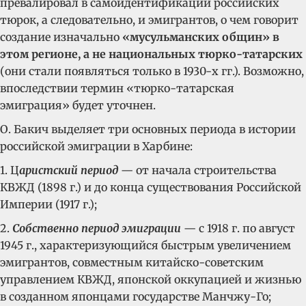
превалировал в самоидентификации российских
тюрок, а следовательно, и эмигрантов, о чем говорит
создание изначально
«мусульманских общин» в
этом регионе, а не национальных тюрко-татарских
(они стали появляться только в 1930-х гг.). Возможно,
впоследствии термин «тюрко-татарская
эмиграция» будет уточнен.
О. Бакич выделяет три основных периода в истории
российской эмиграции в Харбине:
1. Ц
аристский период
— от начала строительства
КВЖД (1898 г.) и до конца существования Российской
Империи (1917 г.);
2.
Собственно период эмиграции
— с 1918 г. по август
1945 г., характеризующийся быстрым увеличением
эмигрантов, совместным китайско-советским
управлением КВЖД, японской оккупацией и жизнью
в созданном японцами государстве Манчжу-Го;