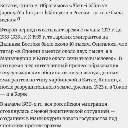
Кстати, книга Р. Ибрагимова «Âlem-i İslâm ve
Japonya’da İntişar-i İslâmiyet» в России так и не была
VI
издана
.
Второй период охватывает время с начала 1917 г. до
1933-1935 гг. К 1935 г. татарских эмигрантов на
Дальнем Востоке было около 10 тысяч. Считалось, что
татар «в Японии имеется около двух тысяч, а в
Маньчжурии и Китае около семи тысяч человек». В
это время шел интенсивный процесс образования
«мусульманских общин» из числа вынужденных
эмигрантов по типу харбинской в Китае, Японии, а
после разрушительного землетрясения 1923 г. в Токио
— и в Корее.
В начале 1930-х гг. вся российская эмиграция
столкнулась с новой политической ситуацией —
созданием в Маньчжурии нового государства под
японским протекторатом.