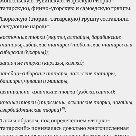
монгольскую, тувинскую, тюркскую (тюрко-
татарскую), финно-угорскую и самоедскую группы.
Тюркскую (тюрко-татарскую) группу
составляли
следующие народы:
восточные тюрки (якуты, алтайцы, барабинские
татары, сибирские татары (тобольские татары или
сибирские бухарцы));
западные тюрки (киргизы, казахи);
западно-сибирские татары, волжские татары,
башкиры, чуваши и мишары;
центрально-азиатские тюрки (узбеки, сарты);
южные тюрки (туркмены, османские тюрки, ногайцы,
15
азербайджанские тюрки)
.
Таким образом, под определением «тюрко-
татарский» понималась довольно многочисленная
группа тюркоязычных народов. Возможно, термин