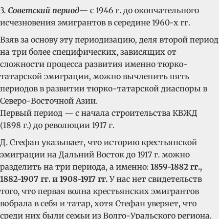
3.
С
оветский период
— с 1946 г. до окончательного
исчезновения эмигрантов в середине 1960-х гг.
Взяв за основу эту периодизацию, деля второй период
на три более специфических, зависящих от
сложности процесса развития именно тюрко-
татарской эмиграции, можно вычленить пять
периодов в развитии тюрко-татарской диаспоры в
Северо-Восточной Азии.
Первый период — с начала строительства КВЖД
(1898 г.) до революции 1917 г.
Д. Стефан указывает, что историю крестьянской
эмиграции на Дальний Восток до 1917 г. можно
разделить на три периода, а именно:
1859-1882 гг.,
1882-1907 гг. и 1908-1917 гг.
У нас нет свидетельств
того, что первая волна крестьянских эмигрантов
вобрала в себя и татар, хотя Стефан уверяет, что
среди них были семьи из Волго-Уральского региона.