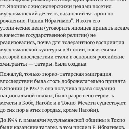
гг. Японию с миссионерскими целями посетил
мусульманский деятель, казанский татарин по
V
рождению, Рашид Ибрагимов
. И хотя его
утопические цели (уговорить японцев принять ислам
в качестве государственной религии) не
реализовались, почва для толерантного восприятия
мусульманской культуры в Японии, носителями
которой впоследствии стали в основном российские
эмигранты — татары, была создана.
Пожалуй, только тюрко-татарская эмиграция
впоследствии была столь доброжелательно принята
в Японии (в 1927 г. она получила право создания
национальной школы, было разрешено строить
мечети в Кобе, Нагойе и в Токио. Мечети существуют
до сих пор в этих городах, кроме Нагойи).
До 1944 г. имамами мусульманской общины в Токио
были казанские татары, в том числе и Р. Ибрагимов.