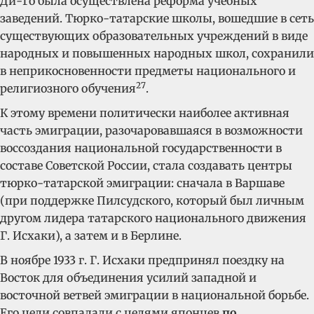
Ди-Го была осуществлена реформа учебных
заведений. Тюрко-татарские школы, вошедшие в сеть
существующих образовательных учреждений в виде
народных и повышенных народных школ, сохранили
в неприкосновенности предметы национального и
27
религиозного обучения
.
К этому времени политически наиболее активная
часть эмиграции, разочаровавшаяся в возможности
воссоздания национальной государственности в
составе Советской России, стала создавать центры
тюрко-татарской эмиграции: сначала в Варшаве
(при поддержке Пилсудского, который был личным
другом лидера татарского национального движения
Г. Исхаки), а затем и в Берлине.
В ноябре 1933 г. Г. Исхаки предпринял поездку на
Восток для объединения усилий западной и
восточной ветвей эмиграции в национальной борьбе.
Его цели совпадали с целями японцев
по