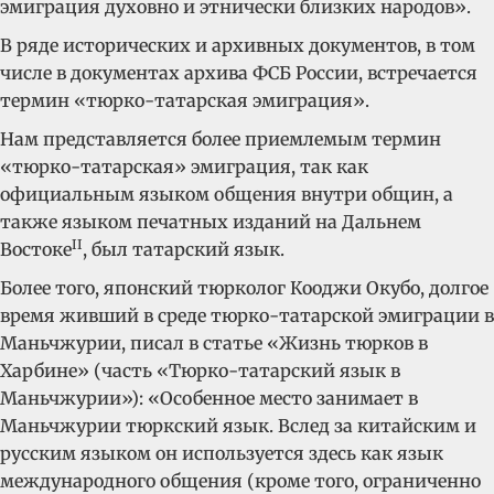
эмиграция духовно и этнически близких народов».
В ряде исторических и архивных документов, в том
числе в документах архива ФСБ России, встречается
термин «тюрко-татарская эмиграция».
Нам представляется более приемлемым термин
«тюрко-татарская» эмиграция, так как
официальным языком общения внутри общин, а
также языком печатных изданий на Дальнем
II
Востоке
, был татарский язык.
Более того, японский тюрколог Кооджи Окубо, долгое
время живший в среде тюрко-татарской эмиграции в
Маньчжурии, писал в статье «Жизнь тюрков в
Харбине» (часть «Тюрко-татарский язык в
Маньчжурии»): «Особенное место занимает в
Маньчжурии тюркский язык. Вслед за китайским и
русским языком он используется здесь как язык
международного общения (кроме того, ограниченно