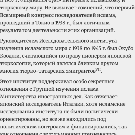
В 1937 г. «поднялся бум» интереса к исламскому и
тюркскому миру. Не вызывает сомнений, что
первый
Всемирный конгресс последователей ислам
а,
прошедший в Токио в 1938 г., был логичным
результатом деятельности этих организаций.
Руководителем Исследовательского института
изучения исламского мира с 1938 по 1945 г. был Окубо
Кооджи, считающийся по праву пионером японской
тюркологии, который являлся близким другом
VII
многих тюрко-татарских эмигрантов
.
Этот институт поддерживал особо секретные
отношения с Группой изучения ислама
Министерства иностранных дел. Как отмечает
японский исследователь Итагаки, хотя исламские
исследования института не были политически
ориентированы, но все же находились под
политическим контролем и финансировались, так
как отношения с мусульманами признавались