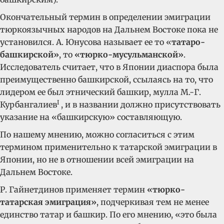
Окончательный термин в определении эмиграции
тюркоязычных народов на Дальнем Востоке пока не
установился. А. Юнусова называет ее то «
татаро-
башкирской»
, то
«тюрко-мусульманской»
.
Исследователь считает, что в Японии диаспора была
преимущественно башкирской, ссылаясь на то, что
лидером ее был этнический башкир, мулла М.-Г.
I
Курбангалиев
, и в названии должно присутствовать
указание на «башкирскую» составляющую.
По нашему мнению, можно согласиться с этим
термином применительно к татарской эмиграции в
Японии, но не в отношении всей эмиграции на
Дальнем Востоке.
Р. Гайнетдинов применяет термин
«тюрко-
татарская эмиграция»
, подчеркивая тем не менее
единство татар и башкир. По его мнению, «это была