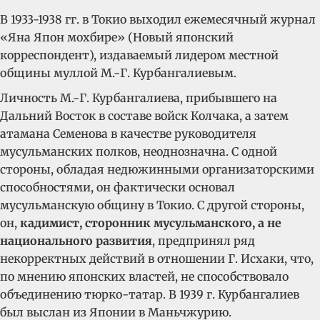
В 1933-1938 гг. в Токио выходил ежемесячный журнал
«Яна Япон мохбире» (Новый японский
корреспондент), издаваемый лидером местной
общины муллой М.-Г. Курбангалиевым.
Личность М.-Г. Курбангалиева, прибывшего на
Дальний Восток в составе войск Колчака, а затем
атамана Семенова в качестве руководителя
мусульманских полков, неоднозначна. С одной
стороны, обладая недюжинными организаторскими
способностями, он фактически основал
мусульманскую общину в Токио. С другой стороны,
он,
кадимист, сторонник мусульманского, а не
национального развития
, предпринял ряд
некорректных действий в отношении Г. Исхаки, что,
по мнению японских властей, не способствовало
объединению тюрко-татар. В 1939 г. Курбангалиев
был выслан из Японии в Маньчжурию.