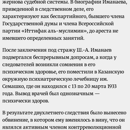
жернова судебной системы. В биографии Иманаева,
приведенной в следственном деле, его
характеризуют как беспартийного, бывшего члена
Государственной думы и члена Всероссийской
партии «Иттифак аль-муслимин», до ареста не
имевшего определенных занятий.
После заключения под стражу Ш.-А. Иманаев
подвергался беспрерывным допросам, а когда у
следователей возникли сомнения в его
психическом здоровье, его поместили в Казанскую
окружную психиатрическую лечебницу им.
Семашко, где он находился с 13 по 20 марта 1933
года. Вывод врачей был однозначным —
психически здоров.
В результате двухлетнего следствия было вынесено
обвинение, в котором ему вменялось в вину, что он
являлся активным членом контрреволюционной