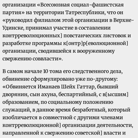
организации «Всесоюзная социал-фашистская
партия» на территории Татреспублики, что он
«руководил филиалом этой организации в Верхне-
Удинске, принимал участие в составлении
контрреволюционных] повстанческих листовок и
разработке программы к[онтр]р[еволюционной]
организации, сводившейся к вооруженному
свержению соввласти».
В самом начале 10 тома его следственного дела,
обвинение сформулировано уже по-другому:
«Обвиняется Иманаев Шейх Гаттар, бывший
дворянин, сын ахуна, беспартийный, с в[ысшим]
образованием, по социальному положению
служащий, в данное время безработный, который
изобличается в совместной с другими членами
контрреволюционной] организации деятельности,
направленной к свержению советской] власти и