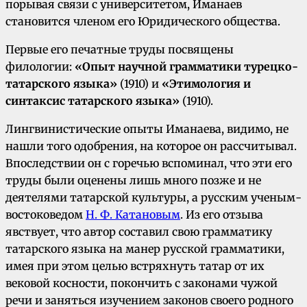
порывая связи с университетом, Иманаев
становится членом его Юридического общества.
Первые его печатные труды посвящены
филологии:
«Опыт научной грамматики турецко-
татарского языка»
(1910) и
«Этимология и
синтаксис татарского языка»
(1910).
Лингвинистические опыты Иманаева, видимо, не
нашли того одобрения, на которое он рассчитывал.
Впоследствии он с горечью вспоминал, что эти его
труды были оценены лишь много позже и не
деятелями татарской культуры, а русским ученым-
востоковедом
Н. Ф. Катановым
. Из его отзыва
явствует, что автор составил свою грамматику
татарского языка на манер русской грамматики,
имея при этом целью встряхнуть татар от их
вековой косности, покончить с законами чужой
речи и заняться изучением законов своего родного