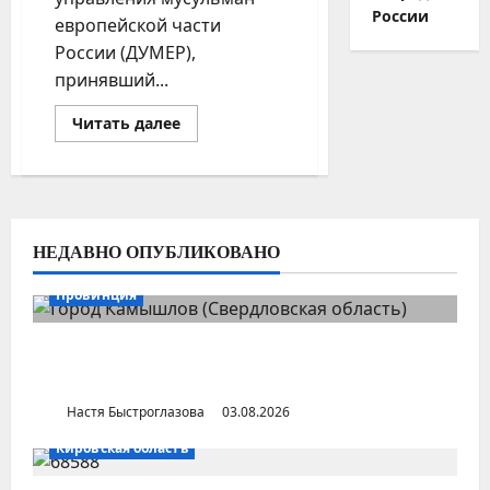
России
европейской части
России (ДУМЕР),
принявший...
Прочитать
Читать далее
больше
о
Равиль
Гайнутдин
пытается
стать
лидером
российских
НЕДАВНО ОПУБЛИКОВАНО
мусульман
Провинция
Город Камышлов (Свердловская
область)
Настя Быстроглазова
03.08.2026
Кировская область