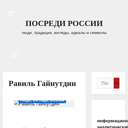
Перейти
к
содержимому
ПОСРЕДИ РОССИИ
люди, традиции, взгляды, идеалы и символы
Основное
меню
Найти:
Равиль Гайнутдин
Люди, взгляды, мнения
Московский исламский
информацион
институт лишился лицензии
аналитически