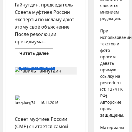
Гайнутдин, председатель
является
Совета муфтиев России
мнением
редакции.
Эксперты по исламу дают
этому своё объяснение
При
После резолюции
использовании
президиума...
текстов и
фото
Прочитать
Читать далее
просим
больше
о
давать
Совет
Анализ - прогноз
муфтиев
прямую
против
ссылку на
запрета
ваххабизма
Совет муфтиев, его
posredi.ru
сторонники и питомцы
(ст. 1274 ГК
РФ).
Авторские
kreg74
16.11.2016
права
защищены.
Совет муфтиев России
(СМР) считается самой
Материалы