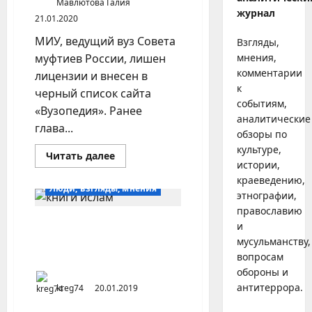
Мавлютова Галия
журнал
21.01.2020
МИУ, ведущий вуз Совета
Взгляды,
муфтиев России, лишен
мнения,
комментарии
лицензии и внесен в
к
черный список сайта
событиям,
«Вузопедия». Ранее
аналитические
глава...
обзоры по
культуре,
Прочитать
Читать далее
больше
истории,
о
краеведению,
Московский
Люди, взгляды, мнения
исламский
этнографии,
институт
православию
лишился
лицензии
В Самаре анализируют
и
исламскую литературу на
мусульманству,
экстремизм
вопросам
обороны и
антитеррора.
kreg74
20.01.2019