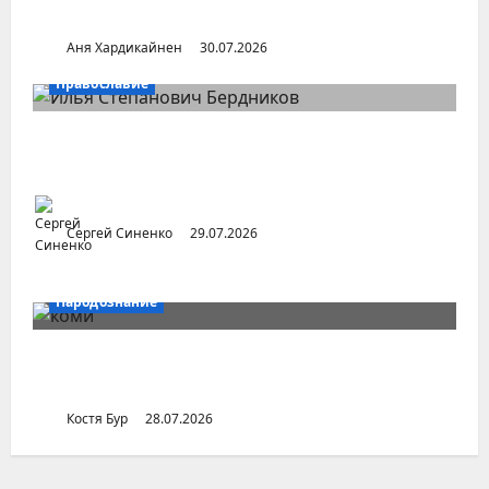
Поселок Пудем (Удмуртия)
Аня Хардикайнен
30.07.2026
Православие
Илья Бердников — казанский канонист,
поставивший церковь над государством
Сергей Синенко
29.07.2026
Народознание
Уральский народ коми в Сибири и на
Дальнем Востоке
Костя Бур
28.07.2026