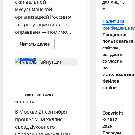
скандальной
для лиц 18
+.
мусульманской
организацией России и
Политика
эта репутация вполне
конфиденциа
оправдана — помимо...
Продолжая
пользоваться
Прочитать
Читать далее
больше
сайтом,
о
вы даете
Совет
Ислам
муфтиев,
согласие
его
на
сторонники
и
Равиль Гайнутдин пытается
использовани
питомцы
стать лидером российских
файлов
мусульман
cookies.
Алия Емшанова
10.01.2014
В Москве 21 сентября
Copyright
прошел VI Междлис –
© 2012-
2026
съезд Духовного
Посреди
управления мусульман