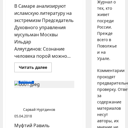
Журнал о
В Самаре анализируют
тех, кто
исламскую литературу на
живет
экстремизм Председатель
посреди
Духовного управления
России.
Прежде
мусульман Москвы
всего в
Ильдар
Поволжье
Аляутдинов: Сознание
и на
человека порой можно...
Урале.
Прочитать
Читать далее
Комментарии
больше
о
проходят
В
Ислам
Самаре
предваритель
анализируют
проверку. Отве
исламскую
литературу
Совет муфтиев против
за
на
запрета ваххабизма
содержание
экстремизм
материалов
Сарвай Нуртдинов
несут
05.04.2018
авторы, их
Муфтий Равиль
мнение не