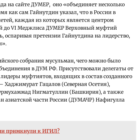
езда на сайте ДУМЕР, оно «объединяет несколько
я как сам Гайнутдин указал, что в России в
четей, каждая из которых является центром
ей до VI Меджлиса ДУМЕР Верховный муфтий
ь, оспаривая претензии Гайнутдина на лидерство,
н».
ийского собрания мусульман, чего можно было
бъединения в ДУМ РФ. Присутствовали делегаты от
лидеры муфтиятов, входящих в состав созданного
, – Хаджимурат Гацалов (Северная Осетия),
Нурмухаммад Нигматуллин (Башкирия), а также
ан азиатской части России (ДУМАЧР) Нафигулла
и примкнули к ИГИЛ?