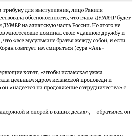
а трибуну для выступления, лицо Равиля
ствовала обеспокоенность, что глава ДУМАЧР будет
ДУМЕР на азиатскую часть России. Но этого не
в многословно поминал свою «давнюю дружбу и
 что «все мусульмане братья между собой, и если
Коран советует им смиряться (сура «Аль-
 верующие хотят, «чтобы исламская умма
тала цельным ядром исламской проповеди и
 он «надеется на продолжение сотрудничества» с
держкой и опорой в ваших делах», – обратился он