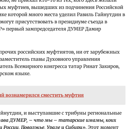
но, не приехал кто-то из тех, кого здесь желали
ьных муфтиев, вышедших из подчинения Российской
ике которой много места уделил Равиль Гайнутдин в
 могут присутствовать в президиуме съезда в
ГР» первый зампредседателя ДУМЕР Дамир
 прочих российских муфтиятов, ни от зарубежных
заместитель главы Духовного управления
тель Всемирного конгресса татар Ринат Закиров,
рском языке.
ий вознамерился сместить муфтия
Гайнутдин, и выступавшие с трибуны региональные
глава ДУМЕР, – что мы – татарские имамы, коих
России, Поволжье, Урале и Сибири».
Этот момент