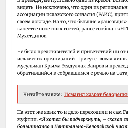
В президиуме пустовало одно из кресел. Возмож
видеть. Не исключено, что один из регионал
ассоциации исламского согласия (РАИС), крит
своем докладе. На то, что бывшие «раисовцы»
качестве почетных гостей, ранее сообщал «Н
Мухетдинов.
Не было представителей и приветствий ни от
исламских организаций. Присутствовал лишь 
мусульман Крыма Эсадуллах Баиров и председа
обратившийся к собравшимся с речью на тата
Читайте также:
Исмагил хазрат белорецк
На этот же язык то и дело переходили и сам 
муфтии.
«Я хотел бы подчеркнуть, – сказал 
большинство в Центрально-Европейской части 