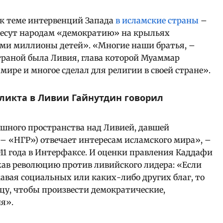
к теме интервенций Запада
в исламские страны
–
 несут народам «демократию» на крыльях
ами миллионы детей». «Многие наши братья, –
траной была Ливия, глава которой Муаммар
мире и многое сделал для религии в своей стране».
ликта в Ливии Гайнутдин говорил
шного пространства над Ливией, давшей
– «НГР») отвечает интересам исламского мира», –
11 года в Интерфаксе. И оценки правления Каддафи
жав революцию против ливийского лидера: «Если
здавая социальных или каких-либо других благ, то
ицу, чтобы произвести демократические,
я».