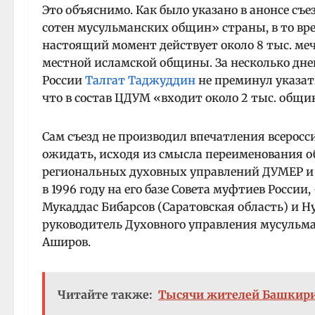
Это объяснимо. Как было указано в анонсе съ
сотен мусульманских общин» страны, в то врем
настоящий момент действует около 8 тыс. ме
местной исламской общины. За несколько дн
России
Талгат Таджуддин
не преминул указат
что в состав ЦДУМ «входит около 2 тыс. общи
Сам съезд не производил впечатления всеросс
ожидать, исходя из смысла переименования о
региональных духовных управлений ДУМЕР и 
в 1996 году на его базе Совета муфтиев России
Мукаддас Бибарсов (Саратовская область) и 
руководитель Духовного управления мусульм
Аширов.
Читайте также:
Тысячи жителей Башкири