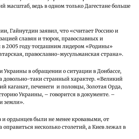
ий масштаб, ведь в одном только Дагестане больше
и, Гайнутдин заявил, что «считает Россию и
ацией славян и тюрок, православных и
й в 2005 году тогдашним лидером «Родины»
атарская, православно-мусульманская страна».
и Украины в обращении о ситуации в Донбассе,
а довольно-таки странный характер. «Великий
кий каганат, печенеги и половцы, Золотая Орда,
сторию Украины, – говорится в документе. –
и земли».
в и ордынцев были не менее кровавыми, от
оправиться несколько столетий, а Киев лежал в