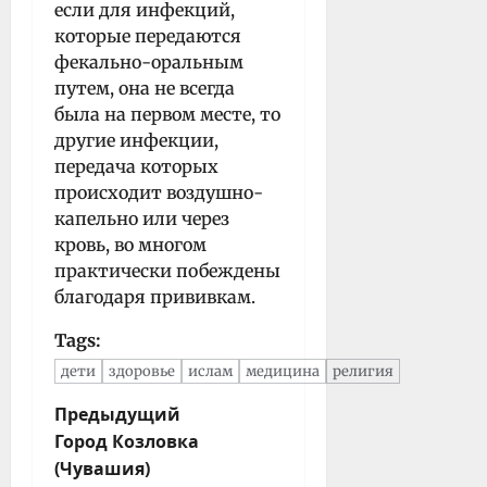
если для инфекций,
которые передаются
фекально-оральным
путем, она не всегда
была на первом месте, то
другие инфекции,
передача которых
происходит воздушно-
капельно или через
кровь, во многом
практически побеждены
благодаря прививкам.
Tags:
дети
здоровье
ислам
медицина
религия
Н
Предыдущий
Город Козловка
а
(Чувашия)
в