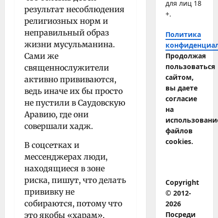
для лиц 18
результат несоблюдения
+.
религиозных норм и
неправильный образ
Политика
жизни мусульманина.
конфиденциа
Сами же
Продолжая
пользоваться
священнослужители
сайтом,
активно прививаются,
вы даете
ведь иначе их бы просто
согласие
не пустили в Саудовскую
на
Аравию, где они
использовани
совершали хадж.
файлов
cookies.
В соцсетках и
мессенджерах люди,
находящиеся в зоне
риска, пишут, что делать
Copyright
прививку не
© 2012-
собираются, потому что
2026
Посреди
это якобы «харам».