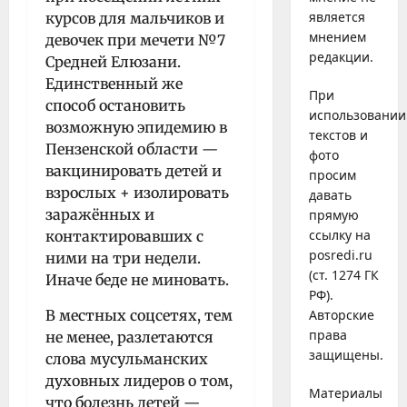
является
курсов для мальчиков и
мнением
девочек при мечети №7
редакции.
Средней Елюзани.
Единственный же
При
способ остановить
использовании
возможную эпидемию в
текстов и
Пензенской области —
фото
вакцинировать детей и
просим
взрослых + изолировать
давать
заражённых и
прямую
ссылку на
контактировавших с
posredi.ru
ними на три недели.
(ст. 1274 ГК
Иначе беде не миновать.
РФ).
В местных соцсетях, тем
Авторские
права
не менее, разлетаются
защищены.
слова мусульманских
духовных лидеров о том,
Материалы
что болезнь детей —