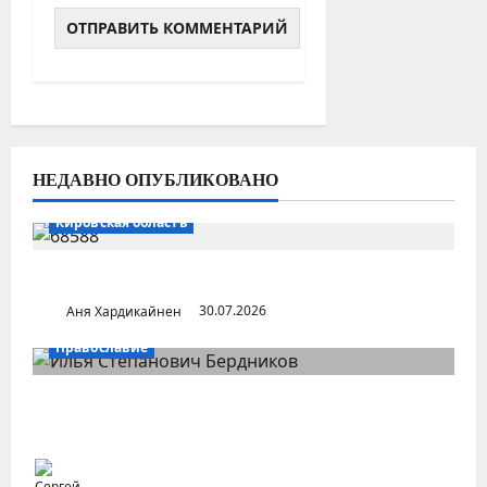
НЕДАВНО ОПУБЛИКОВАНО
Кировская область
Поселок Пудем (Удмуртия)
Аня Хардикайнен
30.07.2026
Православие
Илья Бердников — казанский канонист,
поставивший церковь над государством