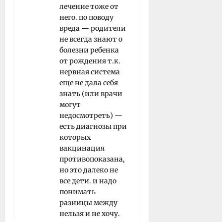
лечение тоже от
него. по поводу
вреда — родители
не всегда знают о
болезни ребенка
от рождения т.к.
нервная система
еще не дала себя
знать (или врачи
могут
недосмотреть) —
есть диагнозы при
которых
вакцинация
противопоказана,
но это далеко не
все дети. и надо
понимать
разницы между
нельзя и не хочу.