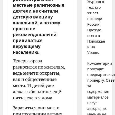
Журнал о
местные религиозные
тех, кто
деятели не считали
живет
детскую вакцину
посреди
халяльной, а потому
России.
просто не
Прежде
рекомендовали ей
всего в
прививаться
Поволжье
верующему
и на
населению.
Урале.
Теперь зараза
Комментарии
разносится по жителям,
проходят
ведь мечети открыты,
предваритель
как и общественные
проверку. Отве
места. 13 детей уже
за
лежат в больнице, ещё
содержание
материалов
пять лечатся дома.
несут
Заразиться они могли
авторы, их
при посещении летних
мнение не