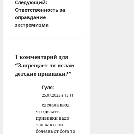
Следующий:
и
Ответственнос­ть за
г
опра­вдание
а
экстремизма
ц
и
я
з
1 комментарий для
а
“
Запрещает ли ислам
п
и
детские прививки?
”
с
Гуля
:
и
25.07.2023 в 13:11
сделала ввод
что делать
прививки надо
так как если
болезнь от бога то