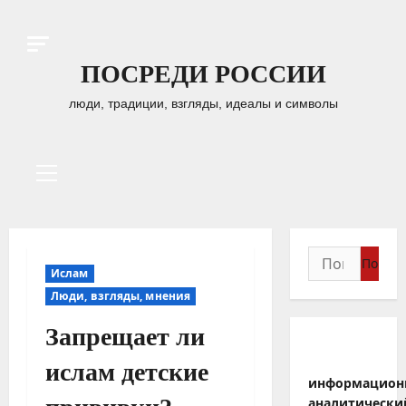
Перейти
к
содержимому
ПОСРЕДИ РОССИИ
люди, традиции, взгляды, идеалы и символы
Основное
меню
Найти:
Ислам
Люди, взгляды, мнения
Запрещает ли
ислам детские
информацион
аналитически