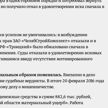
ора в одностороннем порядке и потребовал вернуть
 но получило отказ в удовлетворении иска сначала в
и успехом не увенчивались: в возбуждении
х прав ЗАО «ЧелябСтройКомплект» отказали и в
 РФ «Троицкий» было обжаловано сначала в
зменения. Суды отказали в удовлетворении исковых
атившимся ввиду отсутствия мотивированного
динальным образом поменялась.
Внезапно в дело
 судебные вердикты. В итоге 20 февраля 2016 года
ному делу о мошенничестве.
енежные средства в сумме 882,6 тыс. рублей,
й области материальный ущерб». Работа