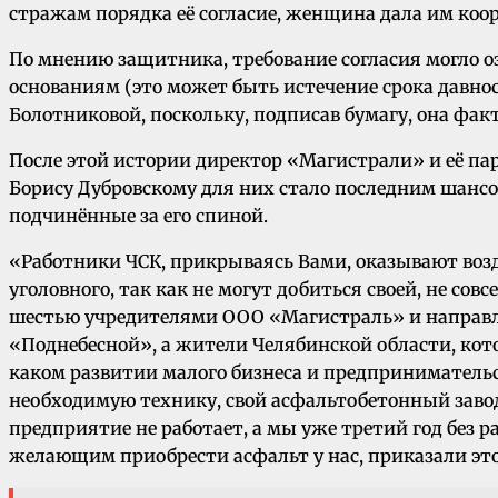
стражам порядка её согласие, женщина дала им коор
По мнению защитника, требование согласия могло о
основаниям (это может быть истечение срока давност
Болотниковой, поскольку, подписав бумагу, она фак
После этой истории директор «Магистрали» и её п
Борису Дубровскому для них стало последним шансом 
подчинённые за его спиной.
«Работники ЧСК, прикрываясь Вами, оказывают воз
уголовного, так как не могут добиться своей, не с
шестью учредителями ООО «Магистраль» и направлен
«Поднебесной», а жители Челябинской области, котор
каком развитии малого бизнеса и предпринимательс
необходимую технику, свой асфальтобетонный завод, 
предприятие не работает, а мы уже третий год без 
желающим приобрести асфальт у нас, приказали это