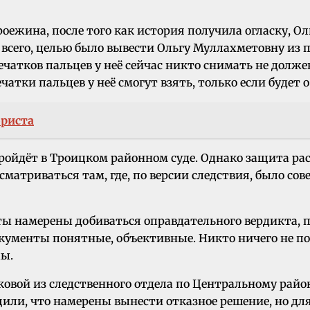
жина, после того как история получила огласку, Оль
 всего, целью было вывести Ольгу Муллахметовну из п
чатков пальцев у неё сейчас никто снимать не долже
чатки пальцев у неё смогут взять, только если будет
ориста
пройдёт в Троицком районном суде. Однако защита ра
матриваться там, где, по версии следствия, было сове
ты намерены добиваться оправдательного вердикта, п
окументы понятные, объективные. Никто ничего не п
ы.
овой из следственного отдела по Центральному район
и, что намерены вынести отказное решение, но для эт