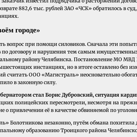
да заказчик известил подрядчика о расторжении догов
врате 882,6 тыс. рублей ЗАО «ЧСК» обратилось в суд,
анциях.
воём городе»
ь вопрос при помощи силовиков. Сначала эти попытк
в по договору и нарушения тем самым имущественны
тральному району Челябинска. Постановление МО МВД
 вышестоящих инстанциях, но в итоге оставлено без и
ний считать ООО «Магистраль» неосновательно обог
упило в законную силу.
губернатором стал Борис Дубровский, ситуация кар
цких полицейских пересмотрели, несмотря на прежние
 о привлечении её в качестве обвиняемой по уголов
ь» Болотникова незаконно, путём обмана похитила д
альному образованию Троицкого района Челябинско