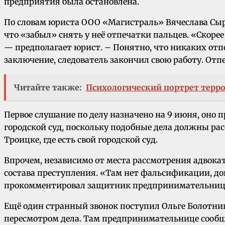
предприятия была остановлена.
По словам юриста ООО «Магистраль» Вячеслава Сырое
что «забыл» снять у неё отпечатки пальцев. «Скорее
— предполагает юрист. – Понятно, что никаких отпе
заключение, следователь закончил свою работу. Отпе
Читайте также:
Психологический портрет терр
Первое слушание по делу назначено на 9 июня, оно 
городской суд, поскольку подобные дела должны расс
Троицке, где есть свой городской суд.
Впрочем, независимо от места рассмотрения адвока
состава преступления. «Там нет фальсификации, д
прокомментировал защитник предпринимательниц
Ещё один странный звонок поступил Ольге Болотник
пересмотром дела. Там предпринимательнице сообщил