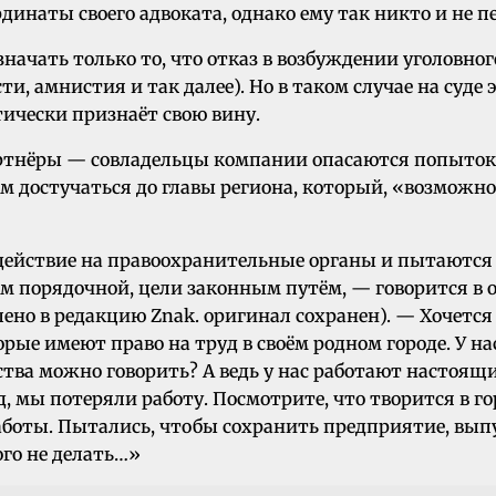
динаты своего адвоката, однако ему так никто и не п
значать только то, что отказ в возбуждении уголов
и, амнистия и так далее). Но в таком случае на суде
тически признаёт свою вину.
артнёры — совладельцы компании опасаются попыток 
достучаться до главы региона, который, «возможно, в
действие на правоохранительные органы и пытаются 
овсем порядочной, цели законным путём, — говорится 
о в редакцию Znak. оригинал сохранен). — Хочется з
ые имеют право на труд в своём родном городе. У нас 
тва можно говорить? А ведь у нас работают настоящ
мы потеряли работу. Посмотрите, что творится в горо
работы. Пытались, чтобы сохранить предприятие, вып
го не делать…»