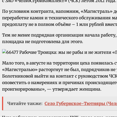
с ЗАО «ЧелябСтройКомплект» (ЧСК) летом 2012 года.
По условиям контракта, напомним, «Магистраль» дол
переработке камня и технического обслуживания ма
предоплату не в полном объёме – 1 млн рублей вместо
Тем не менее подрядная организация начала работу,
площадка не подготовлена для этого.
Мало того, в августе на территории цеха появилась
«Магистралью» расторгнут не был, подрядчиков не 
Болотниковой выйти на контакт с руководством ЧСК 
оповестить о намерениях и причинах происходящег
проигнорированы», — утверждает женщина.
Читайте также:
Село Губернское-Тютняры (Чел