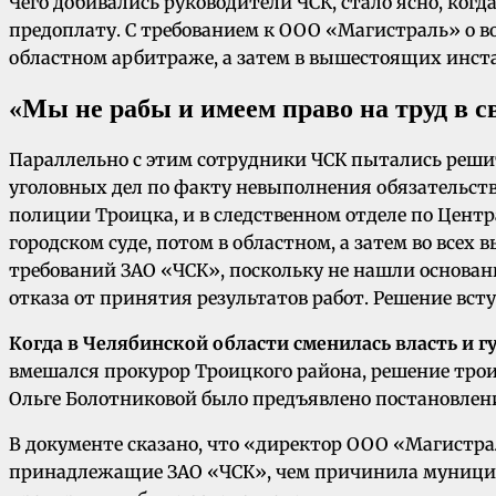
Чего добивались руководители ЧСК, стало ясно, ког
предоплату. С требованием к ООО «Магистраль» о воз
областном арбитраже, а затем в вышестоящих инст
«Мы не рабы и имеем право на труд в с
Параллельно с этим сотрудники ЧСК пытались решит
уголовных дел по факту невыполнения обязательст
полиции Троицка, и в следственном отделе по Цен
городском суде, потом в областном, а затем во всех
требований ЗАО «ЧСК», поскольку не нашли основа
отказа от принятия результатов работ. Решение вст
Когда в Челябинской области сменилась власть и 
вмешался прокурор Троицкого района, решение трои
Ольге Болотниковой было предъявлено постановление
В документе сказано, что «директор ООО «Магистрал
принадлежащие ЗАО «ЧСК», чем причинила муницип