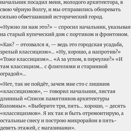
начальник посадил меня, молодого архитектора, в
свою чёрную Волгу, и мы отправились обозревать
сильно обветшавший исторический город.
«Нужно ли нам это?» – спросил начальник, указывая
на старый купеческий дом с портиком и фронтоном.
«Как? – отозвался я, — ведь это городская усадьба,
зрелый классицизм»… «Ну, хорошо, а напротив?»
«Тоже классицизм»… «А за углом, в переулке?» «И
там классицизм… с флигелями и старинной
оградой»…
«Нет, так не пойдёт, зачем мне сто с лишним
«классицизмов», — говорил начальник, листая
длинный «Список памятников архитектуры
Коломны». «Выберите три, пять… хорошо, – десять
«классицизмов». Я их так и быть отремонтирую, а
остальные снесу и построю микрорайон в пять-
девять этажей, с магазинами».