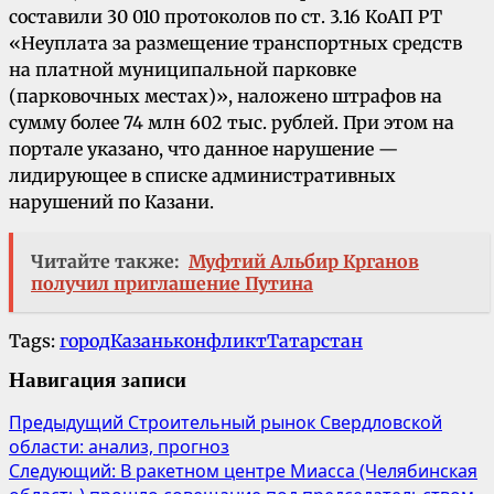
составили 30 010 протоколов по ст. 3.16 КоАП РТ
«Неуплата за размещение транспортных средств
на платной муниципальной парковке
(парковочных местах)», наложено штрафов на
сумму более 74 млн 602 тыс. рублей. При этом на
портале указано, что данное нарушение —
лидирующее в списке административных
нарушений по Казани.
Читайте также:
Муфтий Альбир Крганов
получил приглашение Путина
Tags:
город
Казань
конфликт
Татарстан
Навигация записи
Предыдущий
Строительный рынок Свердловской
области: анализ, прогноз
Следующий:
В ракетном центре Миасса (Челябинская