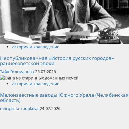
История и краеведение
Неопубликованная «История русских городов»
раннесоветской эпохи
Тайя Гильманова
25.07.2026
История и краеведение
Малоизвестные заводы Южного Урала (Челябинская
область)
margarita-rudakova
24.07.2026