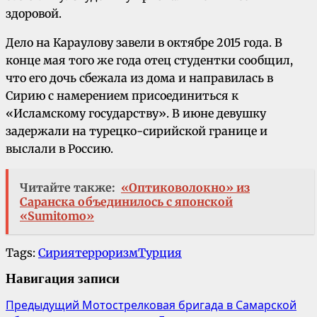
здоровой.
Дело на Караулову завели в октябре 2015 года. В
конце мая того же года отец студентки сообщил,
что его дочь сбежала из дома и направилась в
Сирию с намерением присоединиться к
«Исламскому государству». В июне девушку
задержали на турецко-сирийской границе и
выслали в Россию.
Читайте также:
«Оптиковолокно» из
Саранска объединилось с японской
«Sumitomo»
Tags:
Сирия
терроризм
Турция
Навигация записи
Предыдущий
Мотострелковая бригада в Самарской