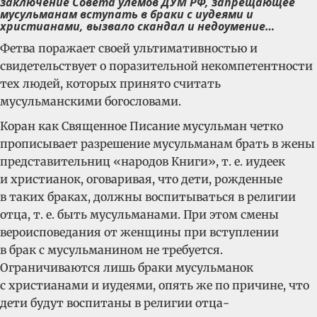
заключение Совета улемов ДУМ РФ, запрещающее
мусульманам вступать в браки с иудеями и
христианами, вызвало скандал и недоумение…
Фетва поражает своей ультимативностью и
свидетельствует о поразительной некомпетентности
тех людей, которых принято считать
мусульманскими богословами.
Коран как Священное Писание мусульман четко
прописывает разрешение мусульманам брать в жены
представительниц «народов Книги», т. е. иудеек
и христианок, оговаривая, что дети, рожденные
в таких браках, должны воспитываться в религии
отца, т. е. быть мусульманами. При этом смены
вероисповедания от женщины при вступлении
в брак с мусульманином не требуется.
Ограничиваются лишь браки мусульманок
с христианами и иудеями, опять же по причине, что
дети будут воспитаны в религии отца-