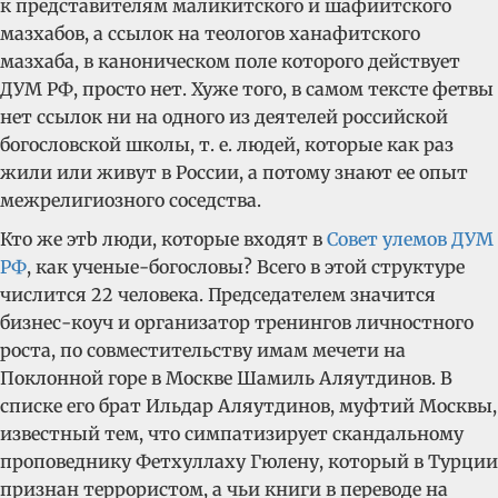
к представителям маликитского и шафиитского
мазхабов, а ссылок на теологов ханафитского
мазхаба, в каноническом поле которого действует
ДУМ РФ, просто нет. Хуже того, в самом тексте фетвы
нет ссылок ни на одного из деятелей российской
богословской школы, т. е. людей, которые как раз
жили или живут в России, а потому знают ее опыт
межрелигиозного соседства.
Кто же этb люди, которые входят в
Совет улемов ДУМ
РФ
, как ученые-богословы? Всего в этой структуре
числится 22 человека. Председателем значится
бизнес-коуч и организатор тренингов личностного
роста, по совместительству имам мечети на
Поклонной горе в Москве Шамиль Аляутдинов. В
списке его брат Ильдар Аляутдинов, муфтий Москвы,
известный тем, что симпатизирует скандальному
проповеднику Фетхуллаху Гюлену, который в Турции
признан террористом, а чьи книги в переводе на