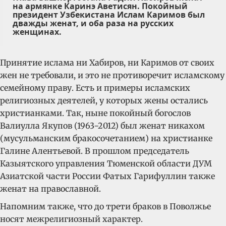
на армянке Каринэ Аветисян. Покойный
президент Узбекистана Ислам Каримов был
дважды женат, и оба раза на русских
женщинах.
Принятие ислама ни Хабиров, ни Каримов от своих
жен не требовали, и это не противоречит исламскому
семейному праву. Есть и примеры исламских
религиозных деятелей, у которых жены остались
христианками. Так, ныне покойный богослов
Валиулла Якупов (1963−2012) был женат никахом
(мусульманским бракосочетанием) на христианке
Галине Алентьевой. В прошлом председатель
Казыятского управления Тюменской области ДУМ
Азиатской части России Фатых Гарифуллин также
женат на православной.
Напомним также, что до трети браков в Поволжье
носят межрелигиозный характер.