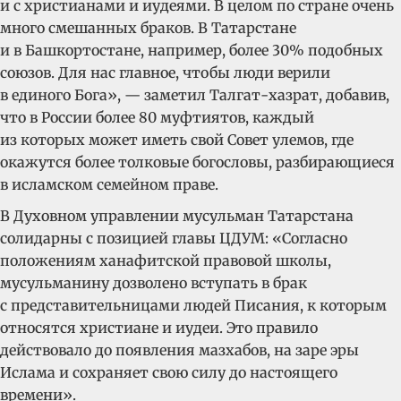
и с христианами и иудеями. В целом по стране очень
много смешанных браков. В Татарстане
и в Башкортостане, например, более 30% подобных
союзов. Для нас главное, чтобы люди верили
в единого Бога», — заметил Талгат-хазрат, добавив,
что в России более 80 муфтиятов, каждый
из которых может иметь свой Совет улемов, где
окажутся более толковые богословы, разбирающиеся
в исламском семейном праве.
В Духовном управлении мусульман Татарстана
солидарны с позицией главы ЦДУМ: «Согласно
положениям ханафитской правовой школы,
мусульманину дозволено вступать в брак
с представительницами людей Писания, к которым
относятся христиане и иудеи. Это правило
действовало до появления мазхабов, на заре эры
Ислама и сохраняет свою силу до настоящего
времени».