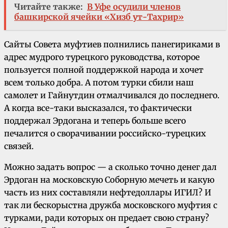
Читайте также:
В Уфе осудили членов
башкирской ячейки «Хизб ут-Тахрир»
Сайты Совета муфтиев полнились панегириками в
адрес мудрого турецкого руководства, которое
пользуется полной поддержкой народа и хочет
всем только добра. А потом турки сбили наш
самолет и Гайнутдин отмалчивался до последнего.
А когда все-таки высказался, то фактически
поддержал Эрдогана и теперь больше всего
печалится о сворачивании российско-турецких
связей.
Можно задать вопрос — а сколько точно денег дал
Эрдоган на московскую Соборную мечеть и какую
часть из них составляли нефтедоллары ИГИЛ? И
так ли бескорыстна дружба московского муфтия с
турками, ради которых он предает свою страну?