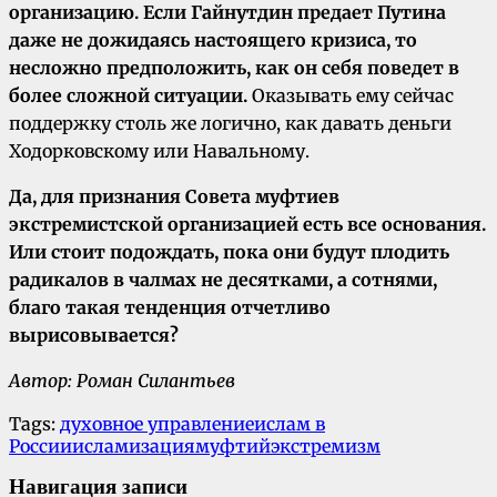
организацию. Если Гайнутдин предает Путина
даже не дожидаясь настоящего кризиса, то
несложно предположить, как он себя поведет в
более сложной ситуации.
Оказывать ему сейчас
поддержку столь же логично, как давать деньги
Ходорковскому или Навальному.
Да, для признания Совета муфтиев
экстремистской организацией есть все основания.
Или стоит подождать, пока они будут плодить
радикалов в чалмах не десятками, а сотнями,
благо такая тенденция отчетливо
вырисовывается?
Автор: Роман Силантьев
Tags:
духовное управление
ислам в
России
исламизация
муфтий
экстремизм
Навигация записи