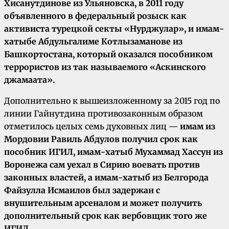
Хисанутдинове из Ульяновска, в 2011 году
объявленного в федеральный розыск как
активиста турецкой секты «Нурджулар», и имам-
хатыбе Абдульгалиме Котлызаманове из
Башкортостана, который оказался пособником
террористов из так называемого «Аскинского
джамаата».
Дополнительно к вышеизложенному за 2015 год по
линии Гайнутдина противозаконным образом
отметилось целых семь духовных лиц —
имам из
Мордовии Равиль Абдулов получил срок как
пособник ИГИЛ, имам-хатыб Мухаммад Хассун из
Воронежа сам уехал в Сирию воевать против
законных властей, а имам-хатыб из Белгорода
Файзулла Исмаилов был задержан с
внушительным арсеналом и может получить
дополнительный срок как вербовщик того же
ИГИЛ.