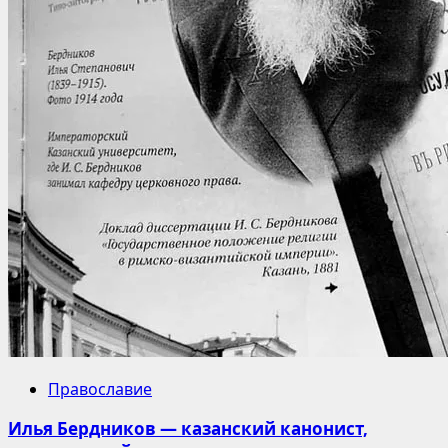
Православие
Илья Бердников — казанский канонист,