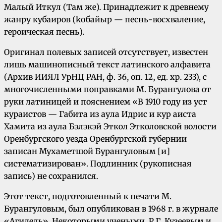
Малый Иткул (Там же). Принадлежит к древнему
жанру кубаиров (kобайыр — песнь-восхваление,
героическая песнь).
Оригинал полевых записей отсутствует, известен
лишь машинописный текст латинского алфавита
(Архив ИИЯЛ УрНЦ РАН, ф. 36, оп. 12, ед. хр. 233), с
многочисленными поправками М. Бурангулова от
руки латиницей и пояснением «B 1910 году из уст
кураистов — Габита из аула Идрис и кур аиста
Хамита из аула Бэлэкэй Эткол Этколовской волости
Оренбургского уезда Оренбургской губернии
записан Мухаметшой Бурангуловым [и]
систематизирован». Подлинник (рукописная
запись) не сохранился.
Этот текст, подготовленный к печати М.
Бурангуловым, был опубликован в 1968 г. в журнале
«Агидель». Некоторыми учеными, Р.Г. Кузеевым и