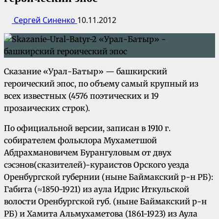
Сергей Синенко
10.11.2012
Сказание «Урал-Батыр» — башкирский
героический эпос, по объему самый крупный из
всех известных (4576 поэтических и 19
прозаических строк).
По официальной версии, записан в 1910 г.
собирателем фольклора Мухаметшой
Абдрахмановичем Бурангуловым от двух
сэсэнов(сказителей)-кураистов Орского уезда
Оренбургской губернии (ныне Баймакский р-н РБ):
Габита (≈1850-1921) из аула Идрис Иткульской
волости Оренбургской губ. (ныне Баймакский р-н
РБ) и Хамита Альмухаметова (1861-1923) из Аула