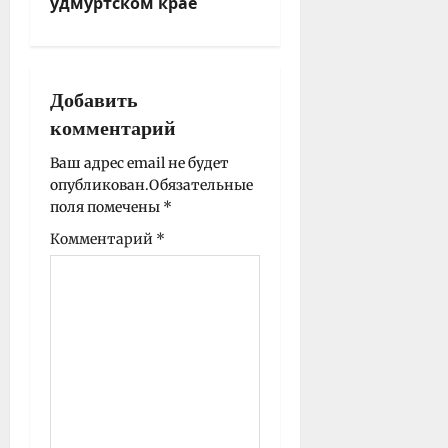
удмуртском крае
ц
и
я
з
Добавить
а
комментарий
п
и
Ваш адрес email не будет
опубликован.
Обязательные
с
поля помечены
*
и
Комментарий
*