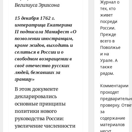
Журнал о
Вегилиуса Эрихсона
тех, кто
живет
15 декабря 1762 г.
посреди
императрица Екатерина
России.
II подписала Манифест «О
Прежде
позволении иностранцам,
всего в
кроме жидов, выходить и
Поволжье
селиться в России и о
и на
свободном возвращении в
Урале. А
своё отечество русских
также
людей, бежавших за
рядом.
границу»
Комментарии
В этом документе
проходят
декларировались
предваритель
основные принципы
проверку. Отве
политики нового
за
содержание
руководства России:
материалов
увеличение численности
несут