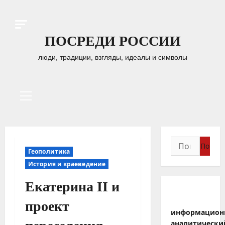
Перейти
к
содержимому
ПОСРЕДИ РОССИИ
люди, традиции, взгляды, идеалы и символы
Основное
меню
Найти:
Геополитика
История и краеведение
Екатерина II и
проект
информацион
аналитически