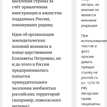
населения страны за
авторы, их
счёт привлечения
мнение не
иностранцев и амнистия
является
подданных России,
мнением
покинувших родину.
редакции.
Идея об организации
При
земледельческих
использовании
текстов и
колоний возникла в
фото
конце царствования
просим
Елизаветы Петровны, но
давать
и до этого в России
прямую
предпринимались
ссылку на
попытки
posredi.ru
принудительного
(ст. 1274 ГК
заселения необжитых
РФ).
Авторские
российских территорий
права
(например, поволжского
защищены.
региона).