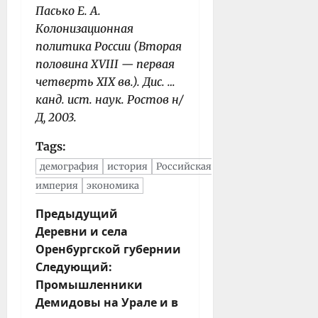
Пасько Е. А.
Колонизационная
политика России (Вторая
половина XVIII — первая
четверть XIX вв.). Дис. …
канд. ист. наук. Ростов н/
Д, 2003.
Tags:
демография
история
Российская
империя
экономика
Н
Предыдущий
Деревни и села
а
Оренбургской губернии
в
Следующий:
и
Промышленники
г
Демидовы на Урале и в
а