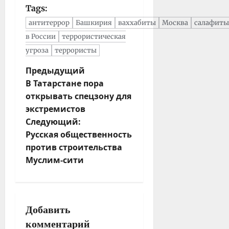
Tags:
антитеррор
Башкирия
ваххабиты
Москва
салафиты
в России
террористическая
угроза
террористы
Н
Предыдущий
В Татарстане пора
а
открывать спецзону для
в
экстремистов
и
Следующий:
г
Русская общественность
а
против строительства
ц
Муслим-сити
и
я
з
а
Добавить
п
комментарий