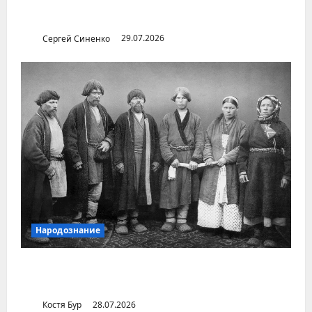
Илья Бердников — казанский канонист,
поставивший церковь над государством
Сергей Синенко
29.07.2026
Народознание
Уральский народ коми в Сибири и на
Дальнем Востоке
Костя Бур
28.07.2026