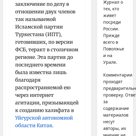
Журнал о
заключение по делу в
тех, кто
отношении двух членов
живет
так называемой
посреди
Исламской партии
России.
Туркестана (ИПТ),
Прежде
готовивших, по версии
всего в
Поволжье
ФСБ, теракт в столичном
и на
регионе. Эта партия до
Урале.
последнего времени
была известна лишь
Комментарии
благодаря
проходят
распространяемой ею
предваритель
через интернет
проверку. Отве
за
агитации, призывающей
содержание
к созданию халифата в
материалов
Уйгурской автономной
несут
области Китая
.
авторы, их
мнение не