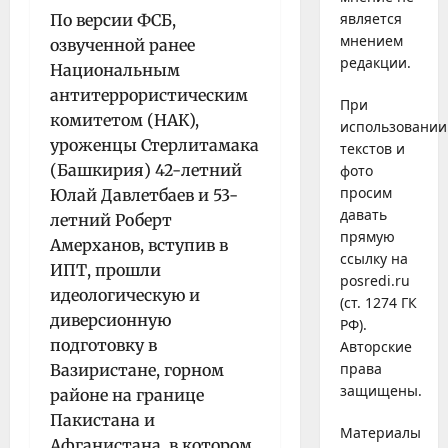
является
По версии ФСБ,
мнением
озвученной ранее
редакции.
Национальным
антитеррористическим
При
комитетом (НАК),
использовании
уроженцы Стерлитамака
текстов и
(Башкирия) 42-летний
фото
просим
Юлай Давлетбаев и 53-
давать
летний Роберт
прямую
Амерханов, вступив в
ссылку на
ИПТ, прошли
posredi.ru
идеологическую и
(ст. 1274 ГК
диверсионную
РФ).
подготовку в
Авторские
права
Вазиристане, горном
защищены.
районе на границе
Пакистана и
Материалы
Афганистана, в котором