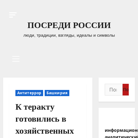
Перейти
к
содержимому
ПОСРЕДИ РОССИИ
люди, традиции, взгляды, идеалы и символы
Основное
меню
Найти:
Антитеррор
Башкирия
К теракту
готовились в
хозяйственных
информацион
аналитически