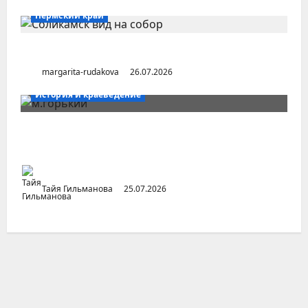
Пермский край
Город Соликамск (Пермский край)
margarita-rudakova
26.07.2026
История и краеведение
Неопубликованная «История русских
городов» раннесоветской эпохи
Тайя Гильманова
25.07.2026