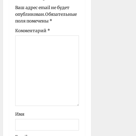
и
Ваш адрес email не будет
с
опубликован.
Обязательные
и
поля помечены
*
Комментарий
*
Имя