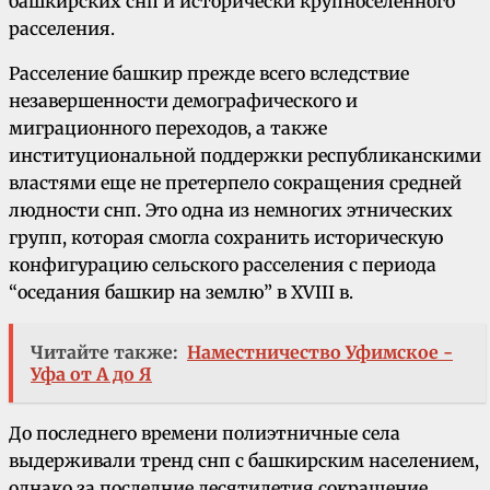
башкирских снп и исторически крупноселенного
расселения.
Расселение башкир прежде всего вследствие
незавершенности демографического и
миграционного переходов, а также
институциональной поддержки республиканскими
властями еще не претерпело сокращения средней
людности снп. Это одна из немногих этнических
групп, которая смогла сохранить историческую
конфигурацию сельского расселения с периода
“оседания башкир на землю” в XVIII в.
Читайте также:
Наместничество Уфимское -
Уфа от А до Я
До последнего времени полиэтничные села
выдерживали тренд снп с башкирским населением,
однако за последние десятилетия сокращение