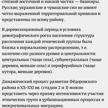
степной восточной и южной частях — башкиры.
Русские, украинские и чувашские снп не имеют
четко выраженной территориальной привязки и
представлены по всему району.
В дореволюционный период в условиях
демографического роста населения структура
расселения каждой этнической группы была
близка к нормальному распределению, т.е.
наличию снп разного уровня и центральности:
центральных (чаще села), субцентральных (чаще
деревни, меньше села) и периферийных (чаще
хутора, меньше деревни).
Динамический процесс развития Фёдоровского
района в XX–XXI вв. (стадии 2 и 3) можно
представить через призму интенсивности участия
этнических групп в урбанизационных процессах и
межрегиональных миграциях.