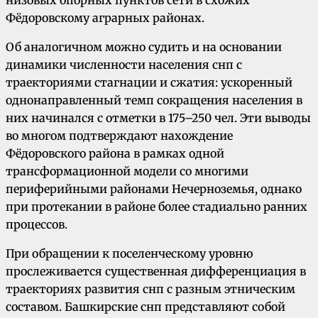
низовых опорных пунктов сети в схожих
Фёдоровскому аграрных районах.
Об аналогичном можно судить и на основании
динамики численности населения снп с
траекториями стагнации и сжатия: ускоренный
однонаправленный темп сокращения населения в
них начинался с отметки в 175–250 чел. Эти выводы
во многом подтверждают нахождение
Фёдоровского района в рамках одной
трансформационной модели со многими
периферийными районами Нечерноземья, однако
при протекании в районе более стадиально ранних
процессов.
При обращении к поселенческому уровню
прослеживается существенная дифференциация в
траекториях развития снп с разным этническим
составом. Башкирские снп представляют собой