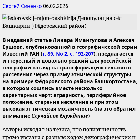
Сергей Синенко
06.02.2026
В недавней статье Линара Имангулова и Алексея
Ершова, опубликованной в географической серии
Известий РАН (
т. 89, No 2, с. 192-207
), предлагается
интересный и довольно редкий для российской
географии взгляд на трансформацию сельского
расселения через призму этнической структуры
на примере Фёдоровского района Башкортостана,
в котором сошлись вместе несколько
характерных черт: аграрность, периферийное
положение, старение населения и при этом
высокая этническая мозаичность (на это обратил
внимание
Случайное блуждание
)
Авторы исходят из тезиса, что полиэтничность
прямо увязана с разным ходом демографических и