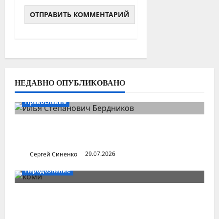
НЕДАВНО ОПУБЛИКОВАНО
Православие
Илья Бердников — казанский канонист,
поставивший церковь над государством
Сергей Синенко
29.07.2026
Народознание
Уральский народ коми в Сибири и на
Дальнем Востоке