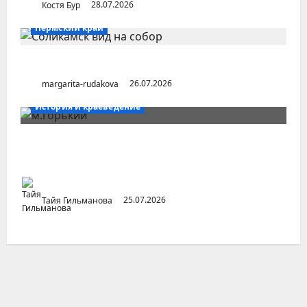
Костя Бур
28.07.2026
Пермский край
Город Соликамск (Пермский край)
margarita-rudakova
26.07.2026
История и краеведение
Неопубликованная «История русских
городов» раннесоветской эпохи
Тайя Гильманова
25.07.2026