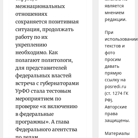
является
межнациональных
мнением
отношениях
редакции.
сохраняется позитивная
ситуация, продолжать
При
работу по их
использовании
укреплению
текстов и
необходимо. Как
фото
просим
полагают политологи,
давать
для представителей
прямую
федеральных властей
ссылку на
встреча с губернаторами
posredi.ru
УрФО стала тестовым
(ст. 1274 ГК
мероприятием по
РФ).
проверке «к включению
Авторские
права
в федеральные
защищены.
программы». А глава
Федерального агентства
Материалы
по делам