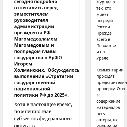
сегодня подробно
Журнал о
отчитались перед
тех, кто
заместителем
живет
руководителя
посреди
администрации
России.
президента РФ
Прежде
Магомедсаламом
всего в
Магомедовым
и
Поволжье
полпредом главы
и на
государства в УрФО
Урале.
Игорем
Холманских.
Обсуждалось
Комментарии
выполнение «Стратегии
проходят
государственной
предваритель
национальной
проверку. Отве
политики РФ до 2025».
за
содержание
Хотя в настоящее время,
материалов
по мнению глав
несут
субъектов федерального
авторы, их
округа, в
мнение не