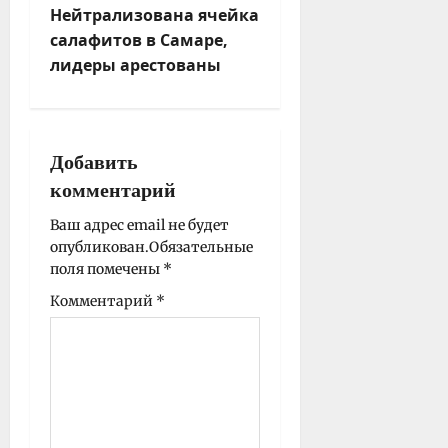
Нейтрализована ячейка
и
салафитов в Самаре,
я
лидеры арестованы
з
а
п
и
Добавить
с
комментарий
и
Ваш адрес email не будет
опубликован.
Обязательные
поля помечены
*
Комментарий
*