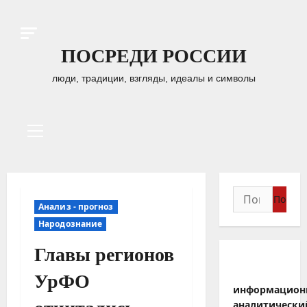
Перейти
к
содержимому
ПОСРЕДИ РОССИИ
люди, традиции, взгляды, идеалы и символы
Основное
меню
Найти:
Анализ - прогноз
Народознание
Главы регионов
УрФО
информацион
аналитически