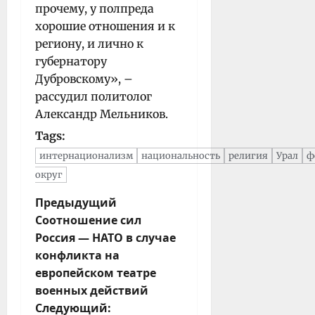
прочему, у полпреда
хорошие отношения и к
региону, и лично к
губернатору
Дубровскому», –
рассудил политолог
Александр Мельников.
Tags:
интернационализм
национальность
религия
Урал
ф
округ
Н
Предыдущий
Соотношение сил
а
Россия — НАТО в случае
в
конфликта на
и
европейском театре
г
военных действий
а
Следующий:
ц