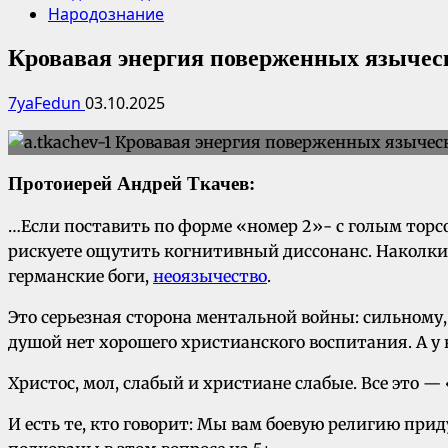
Народознание
Кровавая энергия поверженных язычес
7yaFedun
03.10.2025
Протоиерей Андрей Ткачев:
…Если поставить по форме «номер 2»- с голым торсо
рискуете ощутить когнитивный диссонанс. Наколки
германские боги,
неоязычество
.
Это серьезная сторона ментальной войны: сильному,
душой нет хорошего христианского воспитания. А у к
Христос, мол, слабый и христиане слабые. Все это —
И есть те, кто говорит: Мы вам боевую религию п