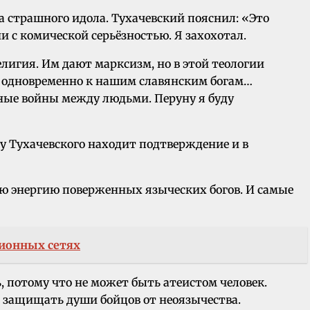
а страшного идола. Тухачевский пояснил: «Это
 с комической серьёзностью. Я захохотал.
елигия. Им дают марксизм, но в этой теологии
ь одновременно к нашим славянским богам…
дные войны между людьми. Перуну я буду
 у Тухачевского находит подтверждение и в
ую энергию поверженных языческих богов. И самые
ионных сетях
, потому что не может быть атеистом человек.
и защищать души бойцов от неоязычества.