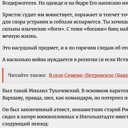
Вседержителя. На одежде и на бедре Его написано имя
Христос судит им воинствует, поражает и топчет то
для спора устранен и соблазн испаряется. Ты хочешь 
сильны языческие «боги». С теми «богами» боец на
вечную жизнь.
Это насущный предмет, и я по горячим следам об эт
А насколько война нуждается в религии (и если Ист
Читайте также:
В селе Семено-Петровское (Баш
Был такой Михаил Тухачевский. В основном карател
Варшаву, правда, шел, как командарм, но потерпел 
Он был законченный атеист, ненавистник старой Рос
сидел в лагере военнопленных в Ингольштадте вмест
следующий эпизод: