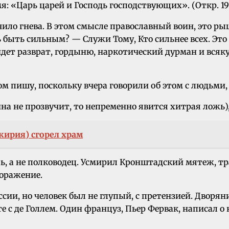
: «Царь царей и Господь господствующих». (Откр. 19: 1
чило гнева. В этом смысле православный воин, это р
быть сильным? — Служи Тому, Кто сильнее всех. Это Хр
йдет разврат, гордыню, наркотический дурман и всяк
ом пишу, поскольку вчера говорили об этом с людьми,
ина не прозвучит, то непременно явится хитрая ложь)
кирия) сгорел храм
ь, а не полководец. Усмирил Кронштадский мятеж, тр
поражение.
сии, но человек был не глупый, с претензией. Дворян
е с де Голлем. Один француз, Пьер Фервак, написал о