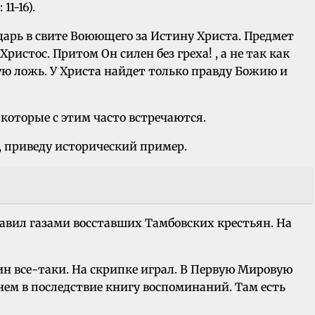
1-16).
ыцарь в свите Воюющего за Истину Христа. Предмет
истос. Притом Он силен без греха! , а не так как
ую ложь. У Христа найдет только правду Божию и
 которые с этим часто встречаются.
, приведу исторический пример.
авил газами восставших Тамбовских крестьян. На
ин все-таки. На скрипке играл. В Первую Мировую
 нем в последствие книгу воспоминаний. Там есть