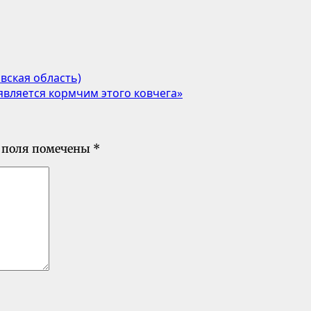
овская область)
 является кормчим этого ковчега»
 поля помечены
*