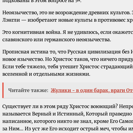
подкованы в этом вопросе на 5+.
Неоязычество, это не возрождение древних культов
Лэнгли — изобретают новые культы в противовес хр
Это когнитивная война. Я не удивлюсь, если окажет
славянского или германского неоязычества.
Прописная истина то, что Русская цивилизация без 
новое язычество. Но Христос таков, что ничего при
Если тебе тяжело, тебя утешит Христос страдающий.
вселенной и отдельными жизнями.
Читайте также:
Жулики - в один барак, враги От
Существует ли в этом ряду Христос воюющий? Непрем
называется Верный и Истинный, Который праведно су
написанное, которого никто не знал, кроме Его Само
за Ним… Из уст же Его исходит острый меч, чтобы и