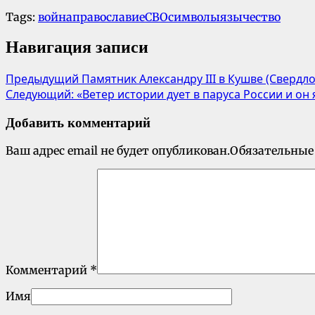
Tags:
война
православие
СВО
символы
язычество
Навигация записи
Предыдущий
Памятник Александру III в Кушве (Свердл
Следующий:
«Ветер истории дует в паруса России и он
Добавить комментарий
Ваш адрес email не будет опубликован.
Обязательные
Комментарий
*
Имя