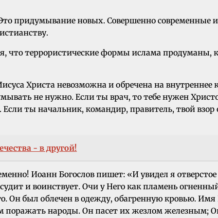
. Это придумывание новых. Совершенно современные
истианству.
ся, что террористические формы ислама продуманы, к
Иисуса Христа невозможна и обречена на внутреннее к
думывать не нужно. Если ты врач, то тебе нужен Хрис
 Если ты начальник, командир, правитель, твой взор
ечества - в другой!
енно! Иоанн Богослов пишет: «И увидел я отверстое 
дит и воинствует. Очи у Него как пламень огненный,
го. Он был облечен в одежду, обагренную кровью. Имя
м поражать народы. Он пасет их жезлом железным; Он