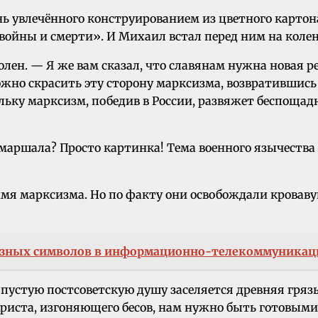
ь увлечённого конструированием из цветного картон
войны и смерти». И Михаил встал перед ним на колени
колен. — Я же вам сказал, что славянам нужна новая р
жно скрасить эту сторону марксизма, возвратившис
ольку марксизм, победив в России, развяжет беспоща
маршала? Просто картинка! Тема военного язычества
имя марксизма. Но по факту они освобождали кровав
иозных символов в информационно-телекоммуникац
 пустую постсоветскую душу заселяется древняя грязь
 Христа, изгоняющего бесов, нам нужно быть готовым