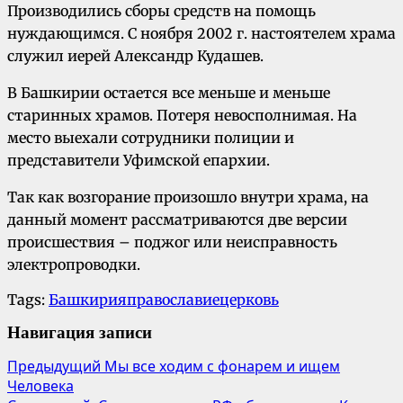
Производились сборы средств на помощь
нуждающимся. С ноября 2002 г. настоятелем храма
служил иерей Александр Кудашев.
В Башкирии остается все меньше и меньше
старинных храмов. Потеря невосполнимая. На
место выехали сотрудники полиции и
представители Уфимской епархии.
Так как возгорание произошло внутри храма, на
данный момент рассматриваются две версии
происшествия – поджог или неисправность
электропроводки.
Tags:
Башкирия
православие
церковь
Навигация записи
Предыдущий
Мы все ходим с фонарем и ищем
Человека