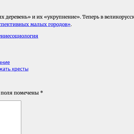
х деревень» и их «укрупнение». Теперь в великорусс
спективных малых городов»
.
ение
социология
ание
жать кресты
 поля помечены
*