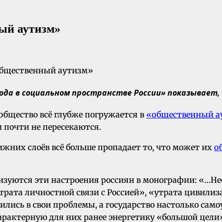
ый аутизм»
да в социальном пространстве России» показывает,
 общество всё глубже погружается в
«общественный а
и почти не пересекаются.
нижних слоёв всё больше пропадает то, что может их
о
изуются эти настроения россиян в монографии: «…Не
утрата личностной связи с Россией», «утрата цивил
ились в свои проблемы, а государство настолько сам
характерную для них ранее энергетику «большой цели