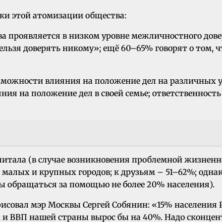
ки этой атомизации общества:
а проявляется в низком уровне межличностного дов
нельзя доверять никому»; ещё 60–65% говорят о том,
озможности влияния на положение дел на различных
ия на положение дел в своей семье; ответственность
питала (в случае возникновения проблемной жизненн
алых и крупных городов; к друзьям – 51–62%; однако
ы обращаться за помощью не более 20% населения).
рисовал мэр Москвы Сергей Собянин: «15% населения Р
вы, и ВВП нашей страны вырос бы на 40%. Надо сконце