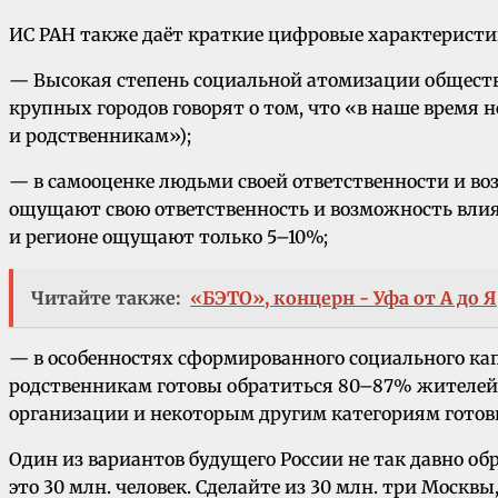
ИС РАН также даёт краткие цифровые характеристи
— Высокая степень социальной атомизации обществ
крупных городов говорят о том, что «в наше время 
и родственникам»);
— в самооценке людьми своей ответственности и в
ощущают свою ответственность и возможность влиян
и регионе ощущают только 5–10%;
Читайте также:
«БЭТО», концерн - Уфа от А до Я
— в особенностях сформированного социального ка
родственникам готовы обратиться 80–87% жителей м
организации и некоторым другим категориям готов
Один из вариантов будущего России не так давно об
это 30 млн. человек. Сделайте из 30 млн. три Моск