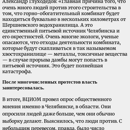
Александр Глуходедов
:
«Главная причина того, что
очень много людей против этого строительства в
том, что горно-обогатительный комбинат будет
находиться буквально в нескольких километрах от
Шершневского водохранилища. А это
единственный питьевой источник Челябинска и
его окрестностей. Очень многие экологи, ученые
опасаются, что отходы деятельности комбината,
которые будут скапливаться в так называемом
хвостохранилище — металлы, токсичные вещества
— в случае прорыва дамбы могут попасть в
питьевой источник. Это будет полнейшая
катастрофа.
После многочисленных протестов власть
заинтересовалась.
В итоге, ВЦИОМ провел опрос общественного
мнения именно в Челябинске, в области. Они
опросили людей даже больше, чем они обычно
выборку делают. Выяснилось, что люди против. С
небольшим перевесом, правда, было число