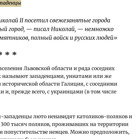
Николай II посетил свежезанятые города
вый город, — писал Николай, — немножко
мятников, полный войск и русских людей»
* * *
селения Львовской области и ряда соседних
х называют западенцами, униатами или же
 исторической области Галиция, с соседними
и, прежде всего, с украинцами (в том числе
ты-западенцы люто ненавидят католиков-поляков и
 300 тысяч поляков, проживавших на территории
 и попустительстве немцев. Можно предположить,