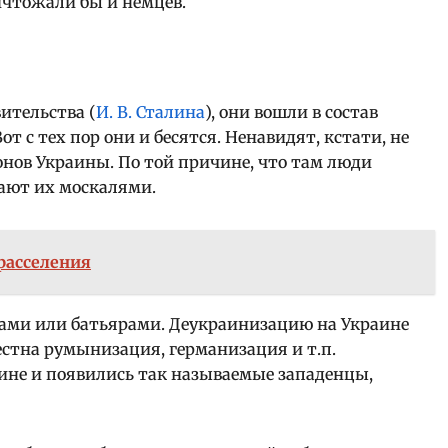
ичтожали бы и немцев.
вительства (
И. В. Сталина
), они вошли в состав
т с тех пор они и бесятся. Ненавидят, кстати, не
онов Украины. По той причине, что там люди
ают их москалями.
расселения
рами или батьярами. Деукраинизацию на Украине
стна румынизация, германизация и т.п.
аине и появились так называемые западенцы,