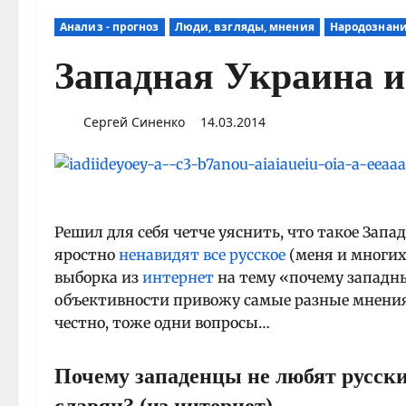
Анализ - прогноз
Люди, взгляды, мнения
Народознан
Западная Украина и
Сергей Синенко
14.03.2014
Решил для себя четче уяснить, что такое Запа
яростно
ненавидят все русское
(меня и многих 
выборка из
интернет
на тему «почему запад
объективности привожу самые разные мнения. 
честно, тоже одни вопросы…
Почему западенцы не любят русски
славян? (из интернет)