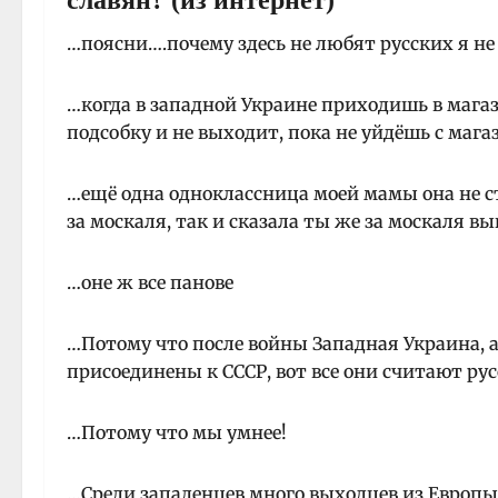
…поясни….почему здесь не любят русских я не
…когда в западной Украине приходишь в магаз
подсобку и не выходит, пока не уйдёшь с мага
…ещё одна одноклассница моей мамы она не ст
за москаля, так и сказала ты же за москаля в
…оне ж все панове
…Потому что после войны Западная Украина, 
присоединены к СССР, вот все они считают ру
…Потому что мы умнее!
…Среди западенцев много выходцев из Европы 