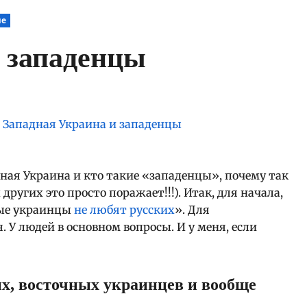
ие
 западенцы
дная Украина и кто такие «западенцы», почему так
других это просто поражает!!!). Итак, для начала,
ные украинцы
не любят русских
». Для
У людей в основном вопросы. И у меня, если
х, восточных украинцев и вообще