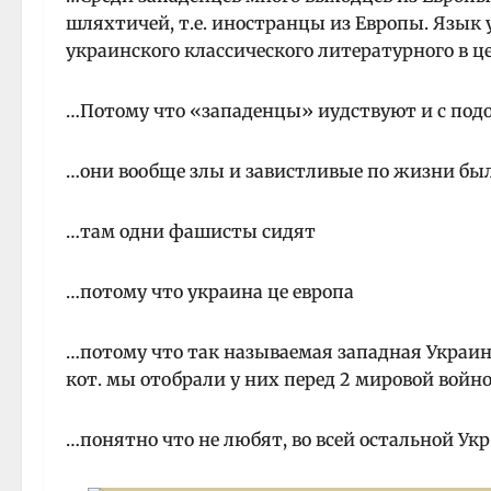
шляхтичей, т.е. иностранцы из Европы. Язык
украинского классического литературного в ц
…Потому что «западенцы» иудствуют и с подо
…они вообще злы и завистливые по жизни был
…там одни фашисты сидят
…потому что украина це европа
…потому что так называемая западная Украин
кот. мы отобрали у них перед 2 мировой войно
…понятно что не любят, во всей остальной Ук