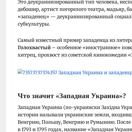
Это деукраинизированный тип человека, неспо
дебошир, артист погорелого театра, мадьяр, ба
«западенец» — деукраинизированный социал
субкультуры.
Самый известный пример западенца из литер
Голохвастый
– особенное «иностранное» пове
хитрец, прохвост из советской кинокомедии 
Что значит «Западная Украина»?
Западная Украина (по-украински Західна Укр
истории называли украинские земли, входивш
Венгрию, Польшу, Венгрию и Румынию. После 
в 1793 и 1795 годах, название «Западная Укра