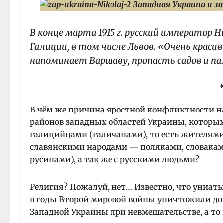
В конце марта 1915 г. русский император 
Галиции, в том числе Львов. «Очень краси
напоминает Варшаву, пропасть садов и па
В чём же причина яростной конфликтности на
районов западных областей Украины, которы
галицийцами (галичанами), то есть жителями
славянскими народами — поляками, словаками 
русинами), а так же с русскими людьми?
Религия? Пожалуй, нет… Известно, что униа
в годы Второй мировой войны уничтожили до
Западной Украины при невмешательстве, а то