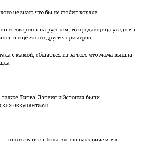
 кого не знаю что бы не любил хохлов
ин и говоришь на русском, то продавщица уходит в
зина. и ещё много других примеров.
ала с мамой, общаться из за того что мама вышла
ышла
а также Литва, Латвия и Эстония были
сских оккупантами.
— протестантов, бонатов, фольксдойче и т.п.,