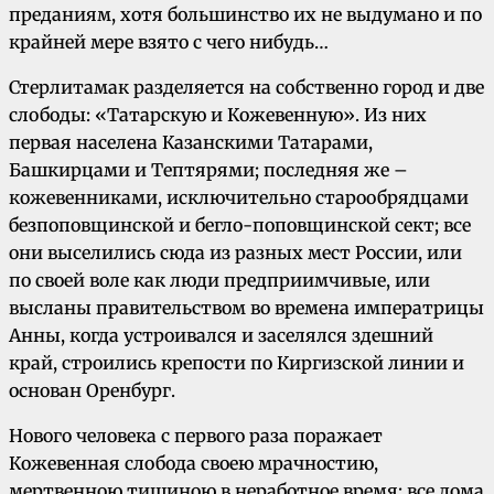
преданиям, хотя большинство их не выдумано и по
крайней мере взято с чего нибудь…
Стерлитамак разделяется на собственно город и две
слободы: «Татарскую и Кожевенную». Из них
первая населена Казанскими Татарами,
Башкирцами и Тептярями; последняя же –
кожевенниками, исключительно старообрядцами
безпоповщинской и бегло-поповщинской сект; все
они выселились сюда из разных мест России, или
по своей воле как люди предприимчивые, или
высланы правительством во времена императрицы
Анны, когда устроивался и заселялся здешний
край, строились крепости по Киргизской линии и
основан Оренбург.
Нового человека с первого раза поражает
Кожевенная слобода своею мрачностию,
мертвенною тишиною в неработное время; все дома