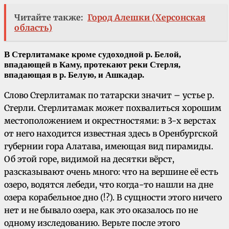
Читайте также:
Город Алешки (Херсонская
область)
В Стерлитамаке кроме судоходной р. Белой,
впадающей в Каму, протекают реки Стерля,
впадающая в р. Белую, и Ашкадар.
Слово Стерлитамак по татарски значит – устье р.
Стерли. Стерлитамак может похвалиться хорошим
местоположением и окрестностями: в 3-х верстах
от него находится известная здесь в Оренбургской
губернии гора Алатава, имеющая вид пирамиды.
Об этой горе, видимой на десятки вёрст,
разсказывают очень много: что на вершине её есть
озеро, водятся лебеди, что когда-то нашли на дне
озера корабельное дно (!?). В сущности этого ничего
нет и не бывало озера, как это оказалось по не
одному изследованию. Верьте после этого