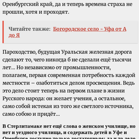
Оренбургский край, да и теперь времена страха не
прошли, хотя и проходят.
Читайте также:
Богородское село - Уфа от А
до Я
Пароходство, будущая Уральская железная дорога
сделают то, чего никогда б не сделали ещё тысячи
лет… Но независимо от промышленности,
полагаем, первая современная потребность каждой
местности – озаботиться делом просвещения. Ведь
это дело стоит теперь на первом плане в жизни
Русского народа: он желает учения, а остальное,
само собой истекая из того же светлого источника,
само собою и придёт…
В Стерлитамаке нет ещё слова о женском училище, но
нет и уездного училища, и содержать детей в Уфе и
Оренбурге доступно только достаточным; да и то дело