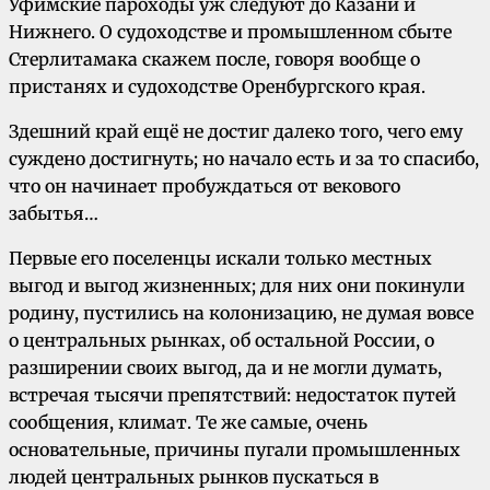
Уфимские пароходы уж следуют до Казани и
Нижнего. О судоходстве и промышленном сбыте
Стерлитамака скажем после, говоря вообще о
пристанях и судоходстве Оренбургского края.
Здешний край ещё не достиг далеко того, чего ему
суждено достигнуть; но начало есть и за то спасибо,
что он начинает пробуждаться от векового
забытья…
Первые его поселенцы искали только местных
выгод и выгод жизненных; для них они покинули
родину, пустились на колонизацию, не думая вовсе
о центральных рынках, об остальной России, о
разширении своих выгод, да и не могли думать,
встречая тысячи препятствий: недостаток путей
сообщения, климат. Те же самые, очень
основательные, причины пугали промышленных
людей центральных рынков пускаться в