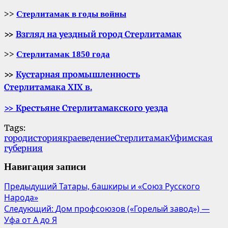
>>
Стерлитамак в годы войны
>>
Взгляд на уездный город Стерлитамак
>>
Стерлитамак 1850 года
>>
Кустарная промышленность
Стерлитамака
XIX
в.
>>
Крестьяне Стерлитамакского уезда
Tags:
город
история
краеведение
Стерлитамак
Уфимская
губерния
Навигация записи
Предыдущий
Татары, башкиры и «Союз Русского
Народа»
Следующий:
Дом профсоюзов («Горелый завод») —
Уфа от А до Я