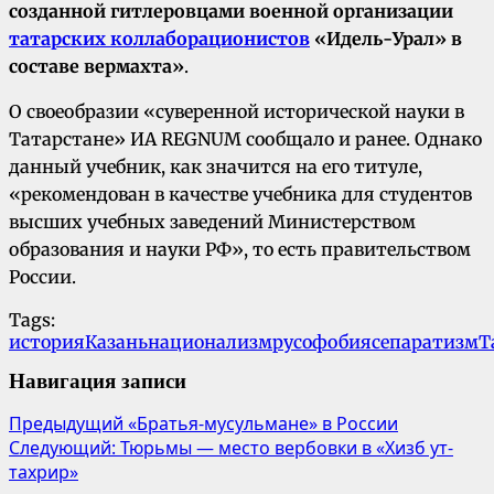
созданной гитлеровцами военной организации
татарских коллаборационистов
«Идель-Урал» в
составе вермахта»
.
О своеобразии «суверенной исторической науки в
Татарстане» ИА REGNUM сообщало и ранее. Однако
данный учебник, как значится на его титуле,
«рекомендован в качестве учебника для студентов
высших учебных заведений Министерством
образования и науки РФ», то есть правительством
России.
Tags:
история
Казань
национализм
русофобия
сепаратизм
Т
Навигация записи
Предыдущий
«Братья-мусульмане» в России
Следующий:
Тюрьмы — место вербовки в «Хизб ут-
тахрир»