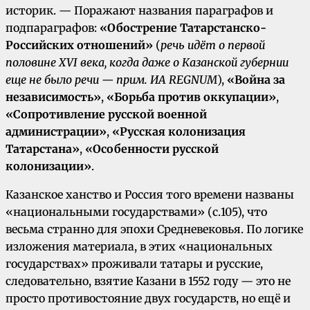
историк. — Поражают названия параграфов и
подпараграфов:
«Обострение Татарстанско-
Российских отношений»
(
речь идёт о первой
половине XVI века, когда даже о Казанской губернии
еще не было речи — прим. ИА REGNUM
),
«Война за
независимость»
,
«Борьба против оккупации»
,
«Сопротивление русской военной
администрации»
,
«Русская колонизация
Татарстана»
,
«Особенности русской
колонизации»
.
Казанское ханство и Россия того времени названы
«национальными государствами» (с.105), что
весьма странно для эпохи Средневековья. По логике
изложения материала, в этих «национальных
государствах» проживали татары и русские,
следовательно, взятие Казани в 1552 году — это не
просто противостояние двух государств, но ещё и