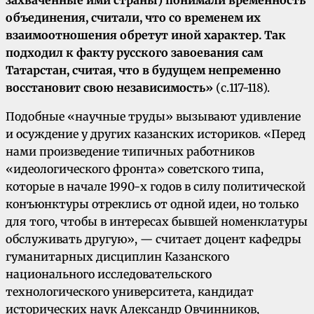
захваченные ими страны) понимали временность
объединения, считали, что со временем их
взаимоотношения обретут иной характер. Так
подходил к факту русского завоевания сам
Татарстан, считая, что в будущем непременно
восстановит свою независимость»
(с.117-118).
Подобные «научные труды» вызывают удивление
и осуждение у других казанских историков. «Перед
нами произведение типичных работников
«идеологического фронта» советского типа,
которые в начале 1990-х годов в силу политической
конъюнктуры отреклись от одной идеи, но только
для того, чтобы в интересах бывшей номенклатуры
обслуживать другую», — считает доцент кафедры
гуманитарных дисциплин Казанского
национального исследовательского
технологического университета, кандидат
исторических наук Александр Овчинников,