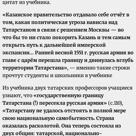
цитат из учебника.
«Казанское правительство отдавало себе отчёт в
том, какая политическая угроза нависла над
Татарстаном в связи с решением Москвы — во
что бы то ни стало покорить Казань и тем самым
открыть путь к дальнейшей имперской
экспансии… Ранней весной 1551 г. русская армия во
главе с царём перешла границу и двинулась вглубь
территории Татарстана»
, — именно такие строки
прочтут студенты и школьники в учебнике
Из учебника двух татарских профессоров учащиеся
узнают, что
«государственную границу
Татарстана (!) пересекла русская армия»
(с.110),
«Татарстану не удалось отстоять в полной мере
свою национальную самобытность. Страна
оказалась расколотой. Она теперь состояла из
двух общин: татарской, национально-