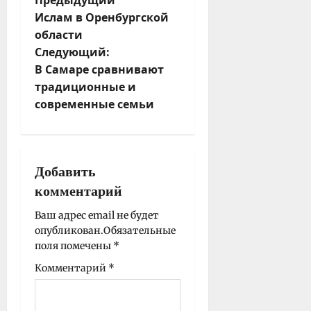
Предыдущий
Ислам в Оренбургской
а
области
в
Следующий:
и
В Самаре сравнивают
г
традиционные и
а
современные семьи
ц
и
я
з
Добавить
а
комментарий
п
и
Ваш адрес email не будет
опубликован.
Обязательные
с
поля помечены
*
и
Комментарий
*