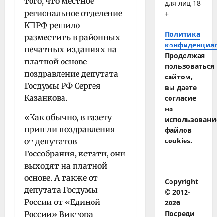
того, что местное
для лиц 18
региональное отделение
+.
КПРФ решило
Политика
разместить в районных
конфиденциа
печатных изданиях на
Продолжая
платной основе
пользоваться
поздравление депутата
сайтом,
Госдумы РФ Сергея
вы даете
Казанкова.
согласие
на
«Как обычно, в газету
использовани
пришли поздравления
файлов
cookies.
от депутатов
Госсобрания, кстати, они
выходят на платной
основе. А также от
Copyright
депутата Госдумы
© 2012-
России от «Единой
2026
Посреди
России» Виктора