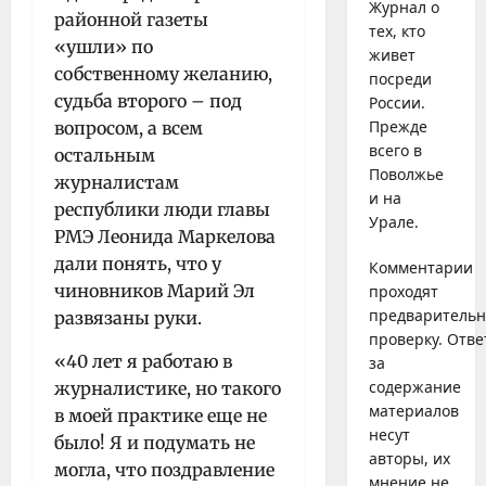
Журнал о
районной газеты
тех, кто
«ушли» по
живет
собственному желанию,
посреди
судьба второго – под
России.
Прежде
вопросом, а всем
всего в
остальным
Поволжье
журналистам
и на
республики люди главы
Урале.
РМЭ Леонида Маркелова
дали понять, что у
Комментарии
чиновников Марий Эл
проходят
предваритель
развязаны руки.
проверку. Отве
«40 лет я работаю в
за
содержание
журналистике, но такого
материалов
в моей практике еще не
несут
было! Я и подумать не
авторы, их
могла, что поздравление
мнение не