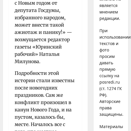
с Новым годом от
является
депутата Госдумы,
мнением
избранного народом,
редакции.
может внести такой
При
ажиотаж и панику!» —
использовании
возмущается редактор
текстов и
газеты «Юринский
фото
рабочий» Наталья
просим
Милунова.
давать
прямую
Подробности этой
ссылку на
истории стали известны
posredi.ru
после новогодних
(ст. 1274 ГК
праздников. Сам же
РФ).
Авторские
конфликт произошел в
права
канун Нового Года, и на
защищены.
пустом, казалось бы,
месте. Началось все с
Материалы