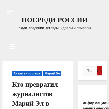
Перейти
к
содержимому
ПОСРЕДИ РОССИИ
люди, традиции, взгляды, идеалы и символы
Основное
меню
Найти:
Анализ - прогноз
Марий Эл
Кто превратил
журналистов
Марий Эл в
информацион
аналитически