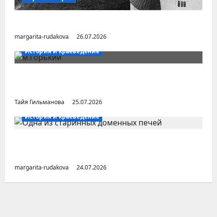
Город Соликамск (Пермский край)
margarita-rudakova
26.07.2026
История и краеведение
Неопубликованная «История русских
городов» раннесоветской эпохи
Тайя Гильманова
25.07.2026
История и краеведение
Малоизвестные заводы Южного Урала
(Челябинская область)
margarita-rudakova
24.07.2026