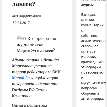
лакеев?
журнал
Взгляды,
Аня Хардикайнен
мнения,
30.01.2017
комментарии
к
событиям,
аналитические
обзоры по
культуре,
истории,
Администрация Леонида
краеведению,
Маркелова устроила
этнографии,
террор редакторам СМИ
православию
и
Марий Эл
за публикацию
мусульманству,
поздравления депутата
вопросам
Госдумы РФ Сергея
обороны и
Казанкова.
антитеррора.
Одного редактора