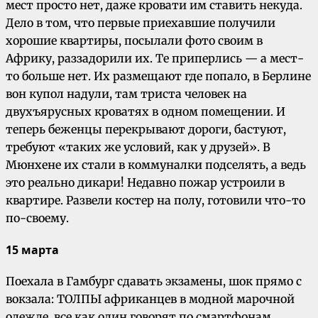
мест просто нет, даже кровати им ставить некуда.
Дело в том, что первые приехавшие получили
хорошие квартиры, посылали фото своим в
Африку, раззадорили их. Те приперлись — а мест-
то больше нет. Их размещают где попало, в Берлине
вон купол надули, там триста человек на
двухъярусных кроватях в одном помещении. И
теперь беженцы перекрывают дороги, бастуют,
требуют «таких же условий, как у друзей». В
Мюнхене их стали в коммуналки подселять, а ведь
это реально дикари! Недавно пожар устроили в
квартире. Развели костер на полу, готовили что-то
по-своему.
15 марта
Поехала в Гамбург сдавать экзамены, шок прямо с
вокзала: ТОЛПЫ африканцев в модной марочной
одежде, все как один говорят по смартфонам